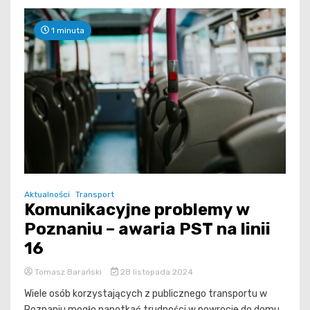
1 minuta
Aktualności
Transport
Komunikacyjne problemy w
Poznaniu – awaria PST na linii
16
Tomasz Barański
28 listopada 2024
Wiele osób korzystających z publicznego transportu w
Poznaniu mogło napotkać trudności w powrocie do domu.