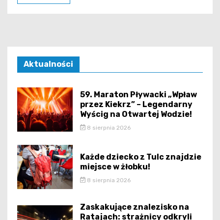
Aktualności
59. Maraton Pływacki „Wpław
przez Kiekrz” – Legendarny
Wyścig na Otwartej Wodzie!
8 sierpnia 2026
Każde dziecko z Tulc znajdzie
miejsce w żłobku!
8 sierpnia 2026
Zaskakujące znalezisko na
Ratajach: strażnicy odkryli