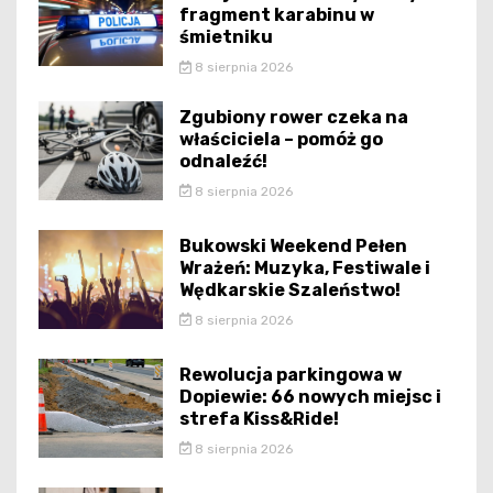
fragment karabinu w
śmietniku
8 sierpnia 2026
Zgubiony rower czeka na
właściciela – pomóż go
odnaleźć!
8 sierpnia 2026
Bukowski Weekend Pełen
Wrażeń: Muzyka, Festiwale i
Wędkarskie Szaleństwo!
8 sierpnia 2026
Rewolucja parkingowa w
Dopiewie: 66 nowych miejsc i
strefa Kiss&Ride!
8 sierpnia 2026