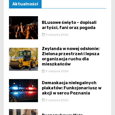
Aktualności
BLusowe święto – dopisali
artyści, fani oraz pogoda
9 sierpnia 2026
Zeylanda w nowej odsłonie:
Zielona przestrzeń i lepsza
organizacja ruchu dla
mieszkańców
9 sierpnia 2026
Demaskacja nielegalnych
plakatów: Funkcjonariusz w
akcji w sercu Poznania
9 sierpnia 2026