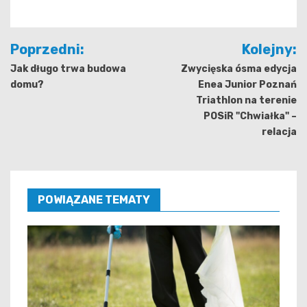
Nawigacja
Poprzedni:
Kolejny:
wpisu
Jak długo trwa budowa
Zwycięska ósma edycja
domu?
Enea Junior Poznań
Triathlon na terenie
POSiR "Chwiałka" –
relacja
POWIĄZANE TEMATY