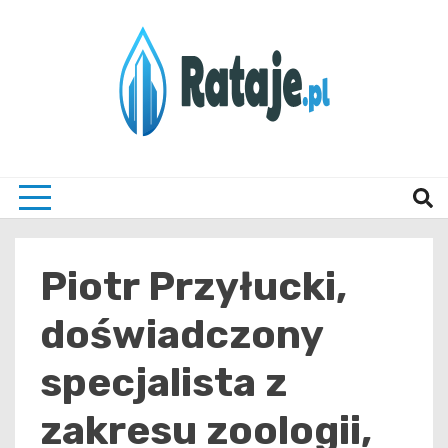
Skip
to
content
Informacje z Poznania i okolic
Rataj
Piotr Przyłucki,
doświadczony
specjalista z
zakresu zoologii,