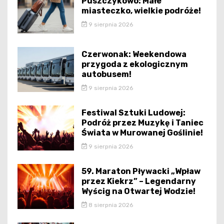
Puszczykowo: Małe
miasteczko, wielkie podróże!
9 sierpnia 2026
Czerwonak: Weekendowa
przygoda z ekologicznym
autobusem!
9 sierpnia 2026
Festiwal Sztuki Ludowej:
Podróż przez Muzykę i Taniec
Świata w Murowanej Goślinie!
9 sierpnia 2026
59. Maraton Pływacki „Wpław
przez Kiekrz” – Legendarny
Wyścig na Otwartej Wodzie!
8 sierpnia 2026