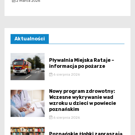
2 marca 2026
Aktualności
Pływalnia Miejska Rataje –
informacja po pożarze
6 sierpnia 2026
Nowy program zdrowotny:
Wczesne wykrywanie wad
wzroku u dzieci w powiecie
poznańskim
6 sierpnia 2026
Poznańskie żłobki zapraszają