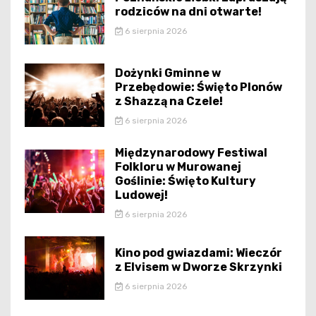
rodziców na dni otwarte!
6 sierpnia 2026
Dożynki Gminne w
Przebędowie: Święto Plonów
z Shazzą na Czele!
6 sierpnia 2026
Międzynarodowy Festiwal
Folkloru w Murowanej
Goślinie: Święto Kultury
Ludowej!
6 sierpnia 2026
Kino pod gwiazdami: Wieczór
z Elvisem w Dworze Skrzynki
6 sierpnia 2026