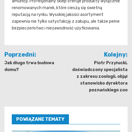
amunicji. Profesjonalny sklep oferuje produkty wyłącznie
renomowanych marek, które cieszą się świetną
reputacją na rynku. Wysokiej jakości asortyment
zapewnia nie tylko satysfakcję z zakupu, ale także pełne
bezpieczeństwo i niezawodność użytkowania.
Nawigacja
Poprzedni:
Kolejny:
wpisu
Jak długo trwa budowa
Piotr Przyłucki,
domu?
doświadczony specjalista
z zakresu zoologii, objął
stanowisko dyrektora
poznańskiego zoo
POWIĄZANE TEMATY