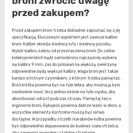
broni zwrócić uwagę
przed zakupem?
Przed zakupem broni trzeba dokładnie zapoznać się z jej
specyfikacją. Kluczowym aspektem jest zawsze kaliber
broni. Kaliber określa średnicę lufy i średnicę pocisku.
Wybór kalibru zależy od przeznaczenia broni. Do celów
kolekcjonerskich bądź samoobrony najczęściej wybiera
się kalibry 9 mm, zaś do polowań na większą zwierzynę
odpowiednie będą większe kalibry. Waga broni jest także
bardzo istotnym czynnikiem, o którym trzeba pamiętać.
Broń krótka powinna być na tyle lekka, aby można ją było
swobodnie nosić, lecz jednocześnie na tyle ciężka, aby
absorbować odrzut podczas strzału. Pamiętaj też o
ergonomii broni. Rękojeść powinna dobrze leżeć w dłoni, a
wszystkie elementy kontrolne muszą być łatwo
dostępne. W przypadku strzelb i karabinów kolba powinna
być odpowiednio dopasowana do budowy ciała strzelca,
aby zapewnić wygodne i stabilne strzelanie.