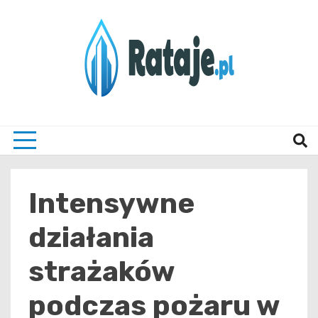
Skip
to
content
Informacje z Poznania i okolic
Rataj
Intensywne
działania
strażaków
podczas pożaru w