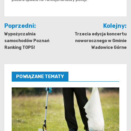
Nawigacja
Poprzedni:
Kolejny:
wpisu
Wypożyczalnia
Trzecia edycja koncertu
samochodów Poznań
noworocznego w Gminie
Ranking TOP5!
Wadowice Górne
POWIĄZANE TEMATY