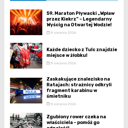
59. Maraton Pływacki „Wpław
przez Kiekrz” – Legendarny
Wyścig na Otwartej Wodzie!
8 sierpnia 2026
Każde dziecko z Tulc znajdzie
miejsce w żłobku!
8 sierpnia 2026
Zaskakujące znalezisko na
Ratajach: strażnicy odkryli
fragment karabinu w
śmietniku
8 sierpnia 2026
Zgubiony rower czeka na
właściciela – pomóż go