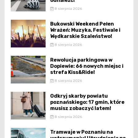
odnaleźć!
8 sierpnia 2026
Bukowski Weekend Pełen
Wrażeń: Muzyka, Festiwale i
Wędkarskie Szaleństwo!
8 sierpnia 2026
Rewolucja parkingowa w
Dopiewie: 66 nowych miejsc i
strefa Kiss&Ride!
8 sierpnia 2026
Odkryj skarby powiatu
poznańskiego: 17 gmin, które
musisz zobaczyć latem!
8 sierpnia 2026
Tramwaje w Poznaniu na