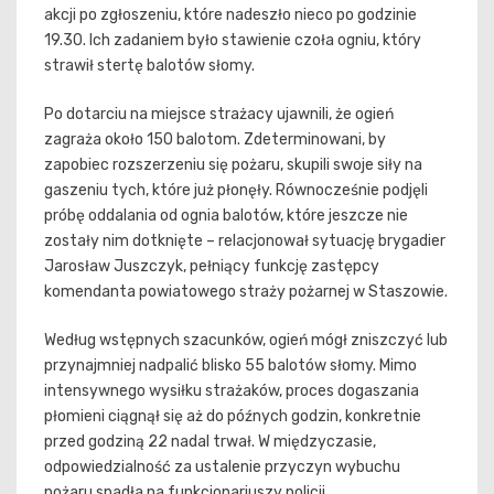
akcji po zgłoszeniu, które nadeszło nieco po godzinie
19.30. Ich zadaniem było stawienie czoła ogniu, który
strawił stertę balotów słomy.
Po dotarciu na miejsce strażacy ujawnili, że ogień
zagraża około 150 balotom. Zdeterminowani, by
zapobiec rozszerzeniu się pożaru, skupili swoje siły na
gaszeniu tych, które już płonęły. Równocześnie podjęli
próbę oddalania od ognia balotów, które jeszcze nie
zostały nim dotknięte – relacjonował sytuację brygadier
Jarosław Juszczyk, pełniący funkcję zastępcy
komendanta powiatowego straży pożarnej w Staszowie.
Według wstępnych szacunków, ogień mógł zniszczyć lub
przynajmniej nadpalić blisko 55 balotów słomy. Mimo
intensywnego wysiłku strażaków, proces dogaszania
płomieni ciągnął się aż do późnych godzin, konkretnie
przed godziną 22 nadal trwał. W międzyczasie,
odpowiedzialność za ustalenie przyczyn wybuchu
pożaru spadła na funkcjonariuszy policji.