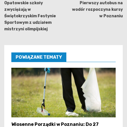
wpisu
Opatowskie szkoły
Pierwszy autobus na
zwyciężają w
wodór rozpoczyna kursy
Świętokrzyskim Festynie
w Poznaniu
Sportowym z udziałem
mistrzyni olimpijskiej
POWIĄZANE TEMATY
Wiosenne Porządki w Poznaniu: Do 27