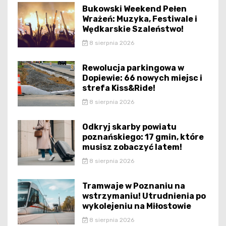
Bukowski Weekend Pełen
Wrażeń: Muzyka, Festiwale i
Wędkarskie Szaleństwo!
8 sierpnia 2026
Rewolucja parkingowa w
Dopiewie: 66 nowych miejsc i
strefa Kiss&Ride!
8 sierpnia 2026
Odkryj skarby powiatu
poznańskiego: 17 gmin, które
musisz zobaczyć latem!
8 sierpnia 2026
Tramwaje w Poznaniu na
wstrzymaniu! Utrudnienia po
wykolejeniu na Miłostowie
8 sierpnia 2026