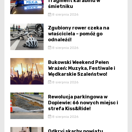
fragment karabinu w
śmietniku
8 sierpnia 2026
Zgubiony rower czeka na
właściciela – pomóż go
odnaleźć!
8 sierpnia 2026
Bukowski Weekend Pełen
Wrażeń: Muzyka, Festiwale i
Wędkarskie Szaleństwo!
8 sierpnia 2026
Rewolucja parkingowa w
Dopiewie: 66 nowych miejsc i
strefa Kiss&Ride!
8 sierpnia 2026
Odkryj skarby powiatu