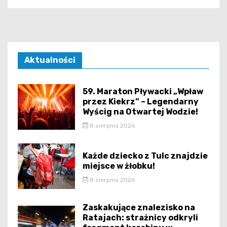
Aktualności
59. Maraton Pływacki „Wpław
przez Kiekrz” – Legendarny
Wyścig na Otwartej Wodzie!
8 sierpnia 2026
Każde dziecko z Tulc znajdzie
miejsce w żłobku!
8 sierpnia 2026
Zaskakujące znalezisko na
Ratajach: strażnicy odkryli