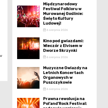
Międzynarodowy
Festiwal Folkloru w
Murowanej Goślinie:
Święto Kultury
Ludowej!
6 sierpnia 2026
Kino pod gwiazdami:
Wieczór z Elvisem w
Dworze Skrzynki
ów
6 sierpnia 2026
Muzyczne Gwiazdy na
Letnich Koncertach
Organowych w
Puszczykowie
6 sierpnia 2026
Prawna rewolucja na
Pol’and’Rock Festival: