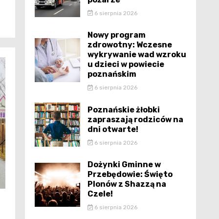
6 sierpnia 2026
Nowy program
zdrowotny: Wczesne
wykrywanie wad wzroku
u dzieci w powiecie
poznańskim
6 sierpnia 2026
Poznańskie żłobki
zapraszają rodziców na
dni otwarte!
6 sierpnia 2026
Dożynki Gminne w
Przebędowie: Święto
Plonów z Shazzą na
Czele!
6 sierpnia 2026