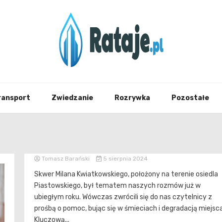
Informacje z Poznania i okolic
Rataj
ransport
Zwiedzanie
Rozrywka
Pozostałe
Tomasz Barański
5 sierpnia 2024
Skwer Milana Kwiatkowskiego, położony na terenie osiedla
Piastowskiego, był tematem naszych rozmów już w
ubiegłym roku. Wówczas zwrócili się do nas czytelnicy z
prośbą o pomoc, bując się w śmieciach i degradacją miejsca
Kluczową...