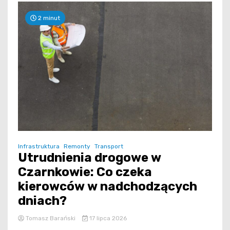
2 minut
Infrastruktura
Remonty
Transport
Utrudnienia drogowe w
Czarnkowie: Co czeka
kierowców w nadchodzących
dniach?
Tomasz Barański
17 lipca 2026