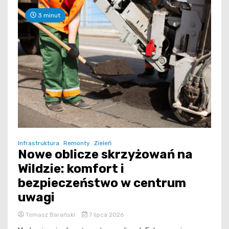
3 minut
Infrastruktura
Remonty
Zieleń
Nowe oblicze skrzyżowań na
Wildzie: komfort i
bezpieczeństwo w centrum
uwagi
Tomasz Barański
7 lipca 2026