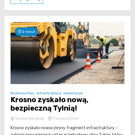
2 minut
Budownictwo
Infrastruktura
Inwestycje
Krosno zyskało nową,
bezpieczną Tylnią!
Tomasz Barański
7 sierpnia 2026
Krosno zyskało nowoczesny fragment infrastruktury –
zakończono pierwszy etap przebudowy ulicy Tylnej, który