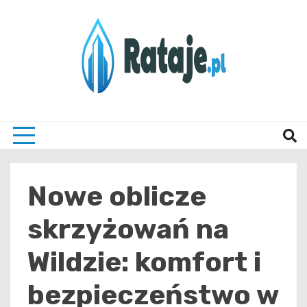
Skip
to
content
Informacje z Poznania i okolic
Rataj
Nowe oblicze
skrzyżowań na
Wildzie: komfort i
bezpieczeństwo w