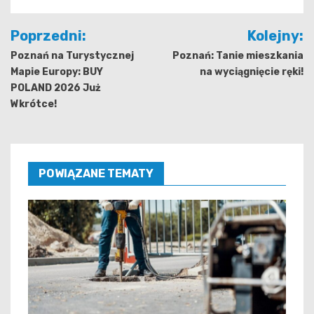
Nawigacja
Poprzedni:
Kolejny:
wpisu
Poznań na Turystycznej
Poznań: Tanie mieszkania
Mapie Europy: BUY
na wyciągnięcie ręki!
POLAND 2026 Już
Wkrótce!
POWIĄZANE TEMATY