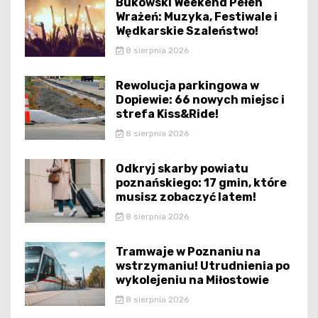
Bukowski Weekend Pełen
Wrażeń: Muzyka, Festiwale i
Wędkarskie Szaleństwo!
8 sierpnia 2026
Rewolucja parkingowa w
Dopiewie: 66 nowych miejsc i
strefa Kiss&Ride!
8 sierpnia 2026
Odkryj skarby powiatu
poznańskiego: 17 gmin, które
musisz zobaczyć latem!
8 sierpnia 2026
Tramwaje w Poznaniu na
wstrzymaniu! Utrudnienia po
wykolejeniu na Miłostowie
8 sierpnia 2026