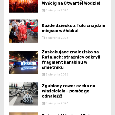
Wyścig na Otwartej Wodzie!
8 sierpnia 2026
Każde dziecko z Tulc znajdzie
miejsce w żłobku!
8 sierpnia 2026
Zaskakujące znalezisko na
Ratajach: strażnicy odkryli
fragment karabinu w
śmietniku
8 sierpnia 2026
Zgubiony rower czeka na
właściciela – pomóż go
odnaleźć!
8 sierpnia 2026