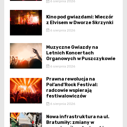
6 sierpnia 2026
Kino pod gwiazdami: Wieczór
z Elvisem w Dworze Skrzynki
6 sierpnia 2026
Muzyczne Gwiazdy na
Letnich Koncertach
Organowych w Puszczykowie
6 sierpnia 2026
Prawna rewolucja na
Pol’and’Rock Festival:
radcowie wspierają
festiwalowiczów
6 sierpnia 2026
Nowa infrastruktura na ul.
Bratumiły: zmiany w