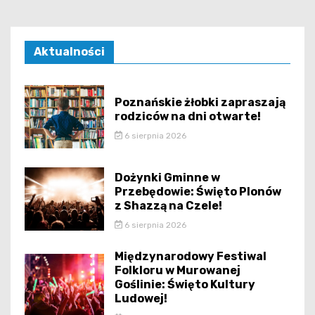
Aktualności
Poznańskie żłobki zapraszają
rodziców na dni otwarte!
6 sierpnia 2026
Dożynki Gminne w
Przebędowie: Święto Plonów
z Shazzą na Czele!
6 sierpnia 2026
Międzynarodowy Festiwal
Folkloru w Murowanej
Goślinie: Święto Kultury
Ludowej!