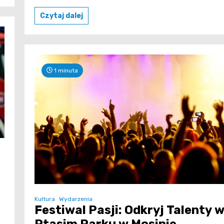
Czytaj dalej
1 minuta
Kultura
Wydarzenia
Festiwal Pasji: Odkryj Talenty 
Ptasim Parku w Mosinie