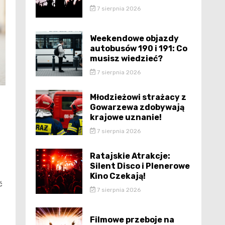
7 sierpnia 2026
Weekendowe objazdy
autobusów 190 i 191: Co
musisz wiedzieć?
7 sierpnia 2026
Młodzieżowi strażacy z
Gowarzewa zdobywają
krajowe uznanie!
7 sierpnia 2026
Ratajskie Atrakcje:
Silent Disco i Plenerowe
Kino Czekają!
ć
7 sierpnia 2026
Filmowe przeboje na