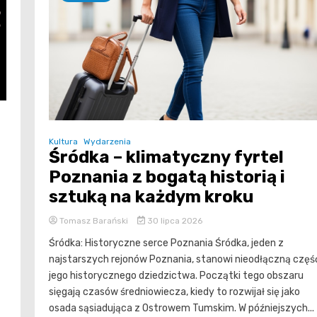
Kultura
Wydarzenia
Śródka – klimatyczny fyrtel
Poznania z bogatą historią i
sztuką na każdym kroku
Tomasz Barański
30 lipca 2026
Śródka: Historyczne serce Poznania Śródka, jeden z
najstarszych rejonów Poznania, stanowi nieodłączną częś
jego historycznego dziedzictwa. Początki tego obszaru
sięgają czasów średniowiecza, kiedy to rozwijał się jako
osada sąsiadująca z Ostrowem Tumskim. W późniejszych...