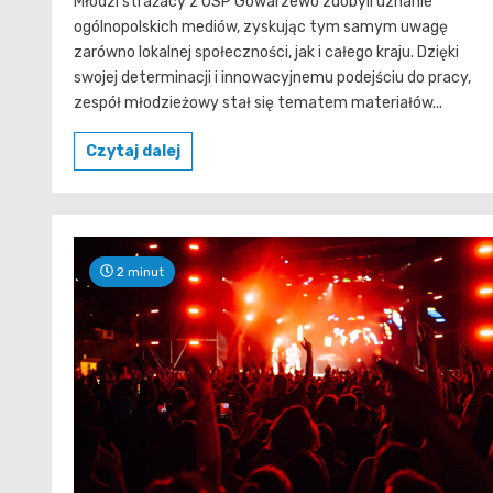
Młodzi strażacy z OSP Gowarzewo zdobyli uznanie
ogólnopolskich mediów, zyskując tym samym uwagę
zarówno lokalnej społeczności, jak i całego kraju. Dzięki
swojej determinacji i innowacyjnemu podejściu do pracy,
zespół młodzieżowy stał się tematem materiałów...
Czytaj dalej
2 minut