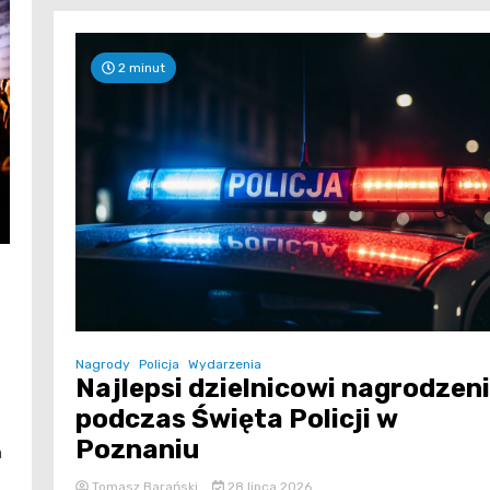
2 minut
Nagrody
Policja
Wydarzenia
Najlepsi dzielnicowi nagrodzeni
podczas Święta Policji w
Poznaniu
a
Tomasz Barański
28 lipca 2026