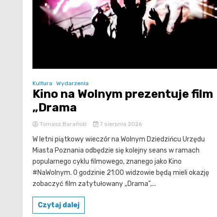
Kultura
Wydarzenia
Kino na Wolnym prezentuje film
„Drama
Tomasz Barański
7 sierpnia 2026
W letni piątkowy wieczór na Wolnym Dziedzińcu Urzędu
Miasta Poznania odbędzie się kolejny seans w ramach
popularnego cyklu filmowego, znanego jako Kino
#NaWolnym. O godzinie 21:00 widzowie będą mieli okazję
zobaczyć film zatytułowany „Drama”,...
Czytaj dalej