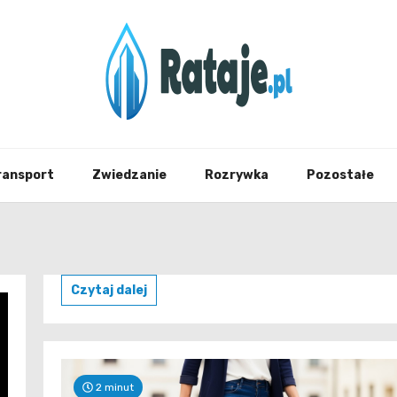
Informacje z Poznania i okolic
Rataj
ransport
Zwiedzanie
Rozrywka
Pozostałe
Czytaj dalej
2 minut