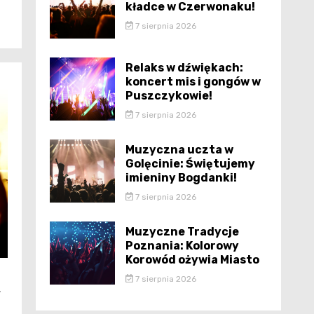
kładce w Czerwonaku!
7 sierpnia 2026
Relaks w dźwiękach:
koncert mis i gongów w
Puszczykowie!
7 sierpnia 2026
Muzyczna uczta w
Golęcinie: Świętujemy
imieniny Bogdanki!
7 sierpnia 2026
Muzyczne Tradycje
Poznania: Kolorowy
Korowód ożywia Miasto
7 sierpnia 2026
w