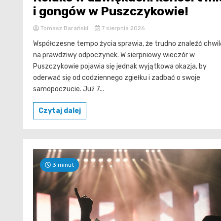
i gongów w Puszczykowie!
Tomasz Barański
7 sierpnia 2026
Współczesne tempo życia sprawia, że trudno znaleźć chwil
na prawdziwy odpoczynek. W sierpniowy wieczór w
Puszczykowie pojawia się jednak wyjątkowa okazja, by
oderwać się od codziennego zgiełku i zadbać o swoje
samopoczucie. Już 7...
Czytaj dalej
3 minut