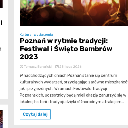
i
Kultura
Wydarzenia
Poznań w rytmie tradycji:
Festiwal i Święto Bambrów
d
2023
Tomasz Barański
28 lipca 2026
W nadchodzących dniach Poznań stanie się centrum
kulturalnych wydarzeń, przyciągając zarówno mieszkańcó
jak i przyjezdnych. W ramach Festiwalu Tradycji
Poznańskich, uczestnicy będą mieli okazję zanurzyć się w
lokalnej historii i tradycji, dzięki różnorodnym atrakcjom...
Czytaj dalej