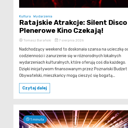
Kultura
Wydarzenia
Ratajskie Atrakcje: Silent Disco 
Plenerowe Kino Czekają!
Tomasz Barański
7 sierpnia 2026
Nadchodzący weekend to doskonała szansa na ucieczkę o
codzienności i zanurzenie się w różnorodnych lokalnych
wydarzeniach kulturalnych, które oferują coś dla każdego.
Dzięki inicjatywom finansowanym przez Poznański Budżet
Obywatelski, mieszkańcy mogą cieszyć się bogatą...
Czytaj dalej
1 minuta