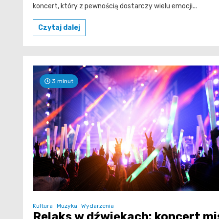
koncert, który z pewnością dostarczy wielu emocji...
Czytaj dalej
3 minut
Kultura
Muzyka
Wydarzenia
Relaks w dźwiękach: koncert mi