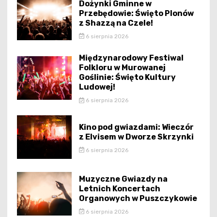
Dożynki Gminne w
Przebędowie: Święto Plonów
z Shazzą na Czele!
6 sierpnia 2026
Międzynarodowy Festiwal
Folkloru w Murowanej
Goślinie: Święto Kultury
Ludowej!
6 sierpnia 2026
Kino pod gwiazdami: Wieczór
z Elvisem w Dworze Skrzynki
6 sierpnia 2026
Muzyczne Gwiazdy na
Letnich Koncertach
Organowych w Puszczykowie
6 sierpnia 2026