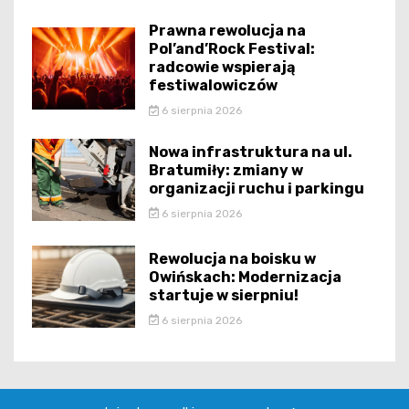
Prawna rewolucja na
Pol’and’Rock Festival:
radcowie wspierają
festiwalowiczów
6 sierpnia 2026
Nowa infrastruktura na ul.
Bratumiły: zmiany w
organizacji ruchu i parkingu
6 sierpnia 2026
Rewolucja na boisku w
Owińskach: Modernizacja
startuje w sierpniu!
6 sierpnia 2026