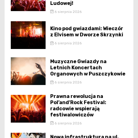
Ludowej!
6 sierpnia 2026
Kino pod gwiazdami: Wieczór
z Elvisem w Dworze Skrzynki
6 sierpnia 2026
Muzyczne Gwiazdy na
Letnich Koncertach
Organowych w Puszczykowie
6 sierpnia 2026
Prawna rewolucja na
Pol’and’Rock Festival:
radcowie wspierają
festiwalowiczów
6 sierpnia 2026
Nowa infrastruktura na ul.