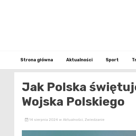
Skip
to
content
Strona główna
Aktualności
Sport
T
Jak Polska świętuje
Wojska Polskiego
14 sierpnia 2024
w
Aktualności
,
Zwiedzanie