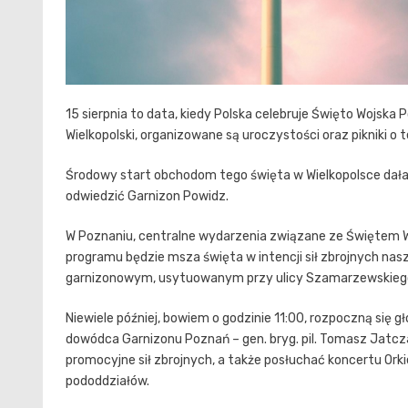
15 sierpnia to data, kiedy Polska celebruje Święto Wojska P
Wielkopolski, organizowane są uroczystości oraz pikniki o
Środowy start obchodom tego święta w Wielkopolsce dała
odwiedzić Garnizon Powidz.
W Poznaniu, centralne wydarzenia związane ze Świętem 
programu będzie msza święta w intencji sił zbrojnych nasze
garnizonowym, usytuowanym przy ulicy Szamarzewskieg
Niewiele później, bowiem o godzinie 11:00, rozpoczną si
dowódca Garnizonu Poznań – gen. bryg. pil. Tomasz Jatcz
promocyjne sił zbrojnych, a także posłuchać koncertu Orki
pododdziałów.