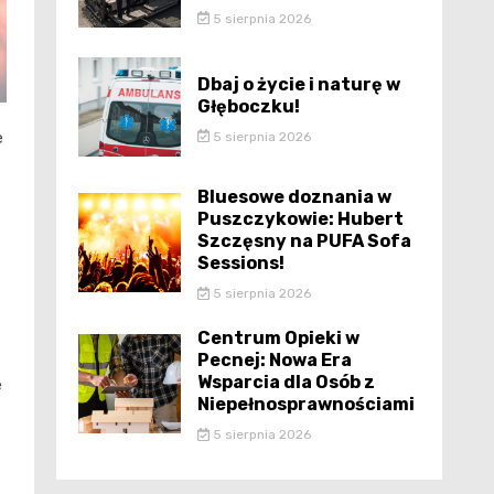
5 sierpnia 2026
Dbaj o życie i naturę w
Głęboczku!
5 sierpnia 2026
e
Bluesowe doznania w
Puszczykowie: Hubert
Szczęsny na PUFA Sofa
Sessions!
5 sierpnia 2026
e
Centrum Opieki w
Pecnej: Nowa Era
Wsparcia dla Osób z
e
Niepełnosprawnościami
5 sierpnia 2026