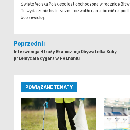
Święto Wojska Polskiego jest obchodzone w rocznicę Bitw
To wydarzenie historyczne pozwoliło nam obronić niepodl
bolszewicką.
Nawigacja
Poprzedni:
wpisu
Interwencja Straży Granicznej: Obywatelka Kuby
przemycała cygara w Poznaniu
POWIĄZANE TEMATY