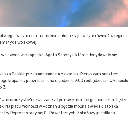
olskiego. W tym dniu, na terenie całego kraju, w tym również w regioni
 tematyce wojskowej.
 wojewoda wielkopolska, Agata Sobczyk, która zdecydowała się
Wojska Polskiego zaplanowano na czwartek. Pierwszym punktem
go kraju. Rozpocznie się ona o godzinie 9:00 i odbędzie się w kościel
o 3.
ę główne uroczystości związane z tym świętem. Ich gospodarzem będzi
ak. Na placu Wolności w Poznaniu będzie można zwiedzić stoiska
estry Reprezentacyjnej Sił Powietrznych. Zakończy je defilada