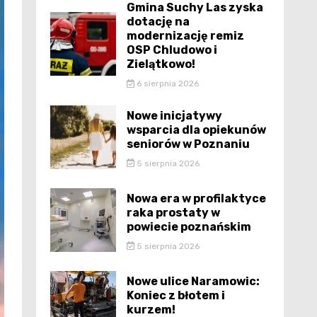
Gmina Suchy Las zyska
dotację na
modernizację remiz
OSP Chludowo i
Zielątkowo!
6 sierpnia 2026
Nowe inicjatywy
wsparcia dla opiekunów
seniorów w Poznaniu
5 sierpnia 2026
Nowa era w profilaktyce
raka prostaty w
powiecie poznańskim
5 sierpnia 2026
Nowe ulice Naramowic:
Koniec z błotem i
kurzem!