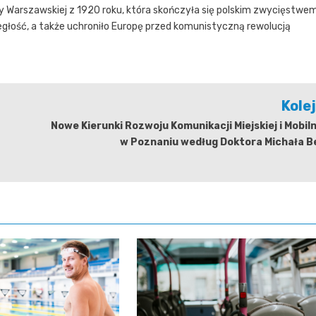
y Warszawskiej z 1920 roku, która skończyła się polskim zwycięstwem
egłość, a także uchroniło Europę przed komunistyczną rewolucją
Kole
Nowe Kierunki Rozwoju Komunikacji Miejskiej i Mobil
w Poznaniu według Doktora Michała B