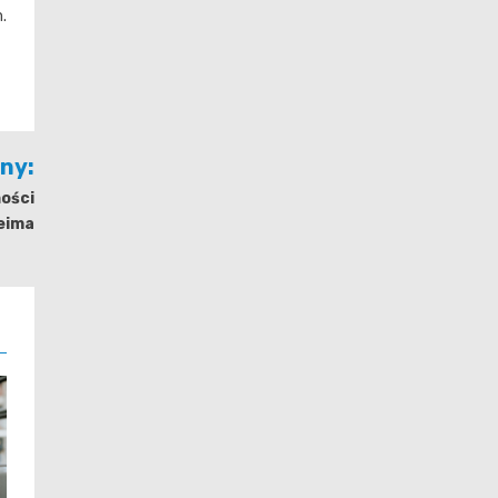
.
jny:
ności
eima