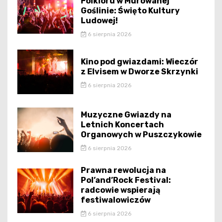
Folkloru w Murowanej
Goślinie: Święto Kultury
Ludowej!
6 sierpnia 2026
Kino pod gwiazdami: Wieczór
z Elvisem w Dworze Skrzynki
6 sierpnia 2026
Muzyczne Gwiazdy na
Letnich Koncertach
Organowych w Puszczykowie
6 sierpnia 2026
Prawna rewolucja na
Pol’and’Rock Festival:
radcowie wspierają
festiwalowiczów
6 sierpnia 2026