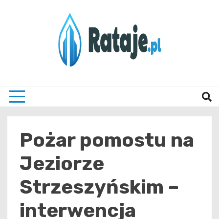
Skip
to
content
Informacje z Poznania i okolic
Rataj
Pożar pomostu na
Jeziorze
Strzeszyńskim –
interwencja