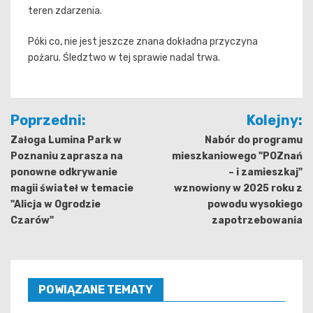
teren zdarzenia.
Póki co, nie jest jeszcze znana dokładna przyczyna
pożaru. Śledztwo w tej sprawie nadal trwa.
Nawigacja
Poprzedni:
Kolejny:
wpisu
Załoga Lumina Park w
Nabór do programu
Poznaniu zaprasza na
mieszkaniowego "POZnań
ponowne odkrywanie
– i zamieszkaj"
magii świateł w temacie
wznowiony w 2025 roku z
"Alicja w Ogrodzie
powodu wysokiego
Czarów"
zapotrzebowania
POWIĄZANE TEMATY