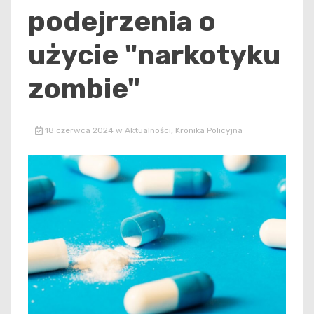
podejrzenia o
użycie "narkotyku
zombie"
18 czerwca 2024
w
Aktualności
,
Kronika Policyjna