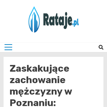
Skip
to
content
Informacje z Poznania i okolic
Rataj
Zaskakujące
zachowanie
mężczyzny w
Poznaniu: