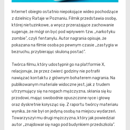
Internet obiegło ostatnio niepokojące wideo pochodzące
z dzielnicy Rataje w Poznaniu. Filmik przedstawia osobę,
której nietuzinkowe, a wręcz przerażające zachowanie
sugeruje, że mógł on być pod wpływem tzw. „narkotyku
zombie”, czyli fentanylu. Autor nagrania opisuje, że
pokazana na filmie osoba po pewnym czasie „zastygła w
bezruchu, przybierając skuloną postać”.
Twórca filmu, który udostępnił go na platformie X,
relacjonuje, że przez ćwierć godziny nie potrafił
nawiązać kontaktu z głównym bohaterem nagrania. Na
publikowanym materiale widoczne jest, jak z trudem
utrzymujący się na nogach mężczyzna, skłania się ku
przodowi, mając swobodnie opuszczone ręce i głowę
oraz dyskretnie kołysząc się. Z raportu twórcy materiału
wynika, że nie był on jedyną osobą na miejscu wydarzeń.
Towarzyszył mu drugi mężczyzna, który jak powiedział
autor „znajdował się nago pod budynkiem przedszkola”.