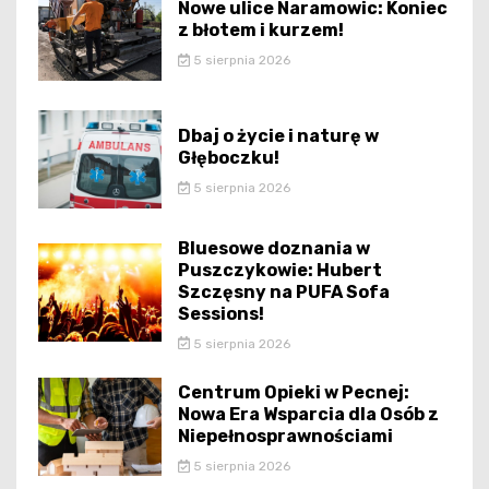
Nowe ulice Naramowic: Koniec
z błotem i kurzem!
5 sierpnia 2026
Dbaj o życie i naturę w
Głęboczku!
5 sierpnia 2026
Bluesowe doznania w
Puszczykowie: Hubert
Szczęsny na PUFA Sofa
Sessions!
5 sierpnia 2026
Centrum Opieki w Pecnej:
Nowa Era Wsparcia dla Osób z
Niepełnosprawnościami
5 sierpnia 2026