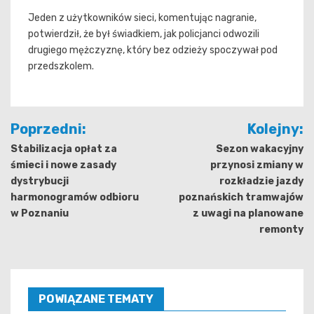
Jeden z użytkowników sieci, komentując nagranie,
potwierdził, że był świadkiem, jak policjanci odwozili
drugiego mężczyznę, który bez odzieży spoczywał pod
przedszkolem.
Nawigacja
Poprzedni:
Kolejny:
wpisu
Stabilizacja opłat za
Sezon wakacyjny
śmieci i nowe zasady
przynosi zmiany w
dystrybucji
rozkładzie jazdy
harmonogramów odbioru
poznańskich tramwajów
w Poznaniu
z uwagi na planowane
remonty
POWIĄZANE TEMATY