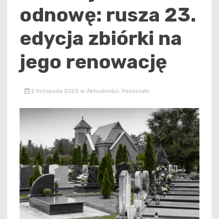
odnowę: rusza 23.
edycja zbiórki na
jego renowację
2 listopada 2023
w
Aktualności
,
Pozostałe