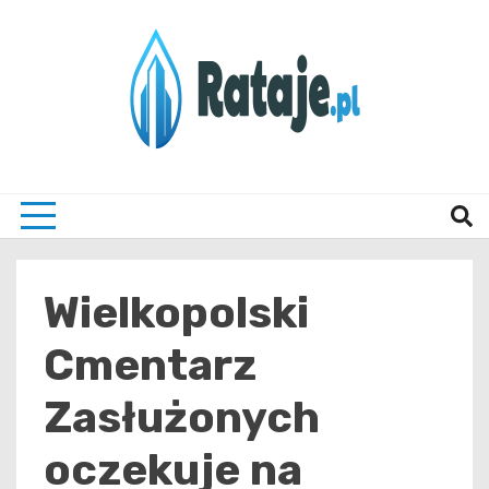
Skip
to
content
Informacje z Poznania i okolic
Rataj
Wielkopolski
Cmentarz
Zasłużonych
oczekuje na