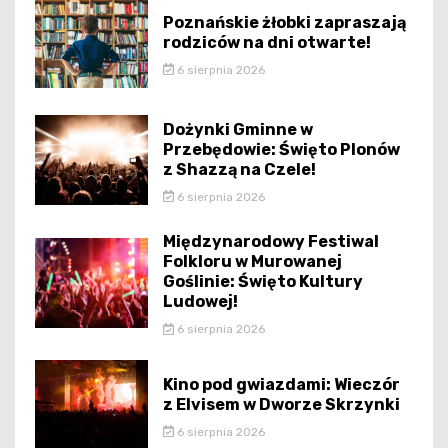
Poznańskie żłobki zapraszają
rodziców na dni otwarte!
6 sierpnia 2026
Dożynki Gminne w
Przebędowie: Święto Plonów
z Shazzą na Czele!
6 sierpnia 2026
Międzynarodowy Festiwal
Folkloru w Murowanej
Goślinie: Święto Kultury
Ludowej!
6 sierpnia 2026
Kino pod gwiazdami: Wieczór
z Elvisem w Dworze Skrzynki
6 sierpnia 2026