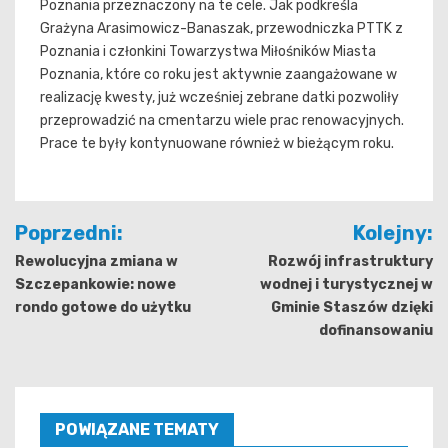
Poznania przeznaczony na te cele. Jak podkreśla
Grażyna Arasimowicz-Banaszak, przewodniczka PTTK z
Poznania i członkini Towarzystwa Miłośników Miasta
Poznania, które co roku jest aktywnie zaangażowane w
realizację kwesty, już wcześniej zebrane datki pozwoliły
przeprowadzić na cmentarzu wiele prac renowacyjnych.
Prace te były kontynuowane również w bieżącym roku.
Nawigacja
Poprzedni:
Kolejny:
wpisu
Rewolucyjna zmiana w
Rozwój infrastruktury
Szczepankowie: nowe
wodnej i turystycznej w
rondo gotowe do użytku
Gminie Staszów dzięki
dofinansowaniu
POWIĄZANE TEMATY