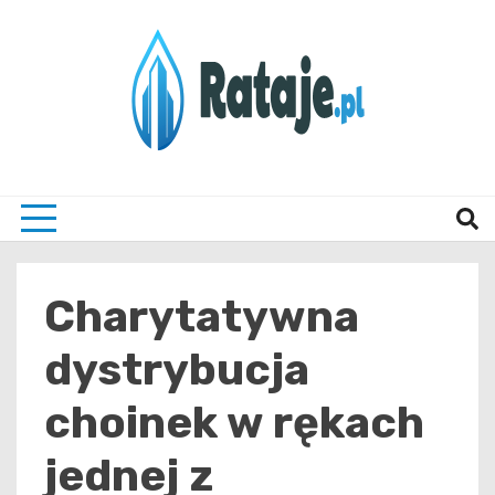
Skip
to
content
Informacje z Poznania i okolic
Rataj
Charytatywna
dystrybucja
choinek w rękach
jednej z