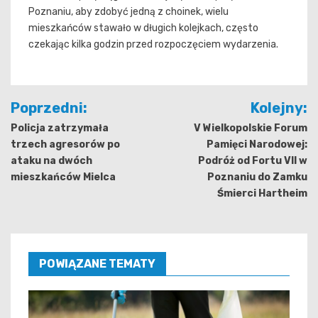
Poznaniu, aby zdobyć jedną z choinek, wielu
mieszkańców stawało w długich kolejkach, często
czekając kilka godzin przed rozpoczęciem wydarzenia.
Nawigacja
Poprzedni:
Kolejny:
wpisu
Policja zatrzymała
V Wielkopolskie Forum
trzech agresorów po
Pamięci Narodowej:
ataku na dwóch
Podróż od Fortu VII w
mieszkańców Mielca
Poznaniu do Zamku
Śmierci Hartheim
POWIĄZANE TEMATY