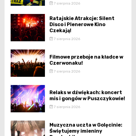
7 sierpnia 2026
Ratajskie Atrakcje: Silent
Disco i Plenerowe Kino
Czekają!
7 sierpnia 2026
Filmowe przeboje na kładce w
Czerwonaku!
7 sierpnia 2026
Relaks w dźwiękach: koncert
mis i gongów w Puszczykowie!
7 sierpnia 2026
Muzyczna uczta w Golęcinie:
Świętujemy imieniny