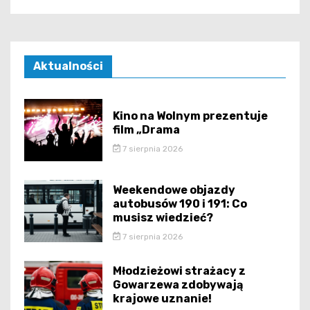
Aktualności
Kino na Wolnym prezentuje
film „Drama
7 sierpnia 2026
Weekendowe objazdy
autobusów 190 i 191: Co
musisz wiedzieć?
7 sierpnia 2026
Młodzieżowi strażacy z
Gowarzewa zdobywają
krajowe uznanie!