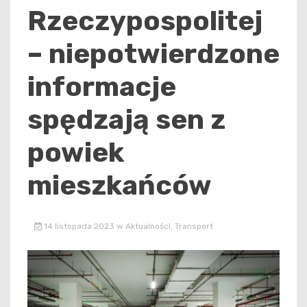
Rzeczypospolitej
– niepotwierdzone
informacje
spędzają sen z
powiek
mieszkańców
14 listopada 2023
w
Aktualności
,
Transport