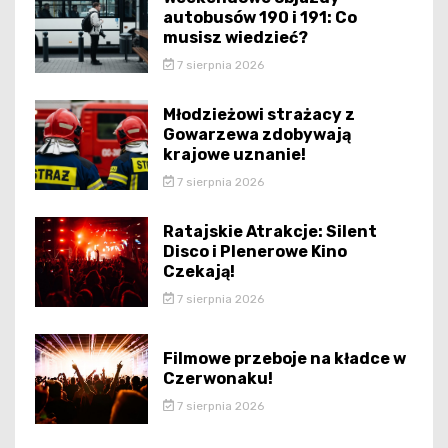
autobusów 190 i 191: Co
musisz wiedzieć?
7 sierpnia 2026
Młodzieżowi strażacy z
Gowarzewa zdobywają
krajowe uznanie!
7 sierpnia 2026
Ratajskie Atrakcje: Silent
Disco i Plenerowe Kino
Czekają!
7 sierpnia 2026
Filmowe przeboje na kładce w
Czerwonaku!
7 sierpnia 2026