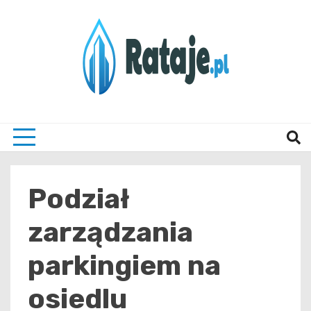
Skip
to
content
Informacje z Poznania i okolic
Rataj
Podział
zarządzania
parkingiem na
osiedlu