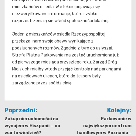
mieszkańców osiedla. W efekcie pojawiają się
niezweryfikowane informacje, które szybko
rozprzestrzeniają się wśród społeczności lokalnej.
Jeden z mieszkańców osiedla Rzeczypospolitej
przekazał nam swoje obawy wynikające z
podsłuchanych rozmów. Zgodnie z tym co usłyszał,
Strefa Płatna Parkowania ma zostać uruchomiona już
od pierwszego miesiąca przyszłego roku. Zarząd Dróg
Miejskich miałby wtedy przejąć kontrolę nad parkingami
na osiedlowych ulicach, które do tej pory były
zarządzane przez spółdzielnię.
Nawigacja
Poprzedni:
Kolejny:
wpisu
Zakup nieruchomości na
Parkowanie w
wynajem w Hiszpanii — co
największym centrum
warto wiedzieć?
handlowym w Poznaniu –