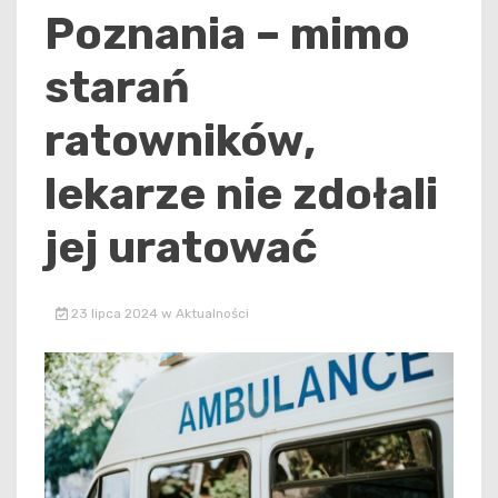
Poznania – mimo
starań
ratowników,
lekarze nie zdołali
jej uratować
23 lipca 2024
w
Aktualności