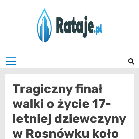
Skip
to
content
Informacje z Poznania i okolic
Rataj
Tragiczny finał
walki o życie 17-
letniej dziewczyny
w Rosnówku koło