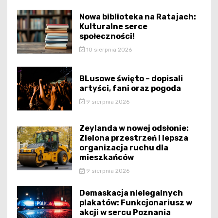
Nowa biblioteka na Ratajach:
Kulturalne serce
społeczności!
10 sierpnia 2026
BLusowe święto – dopisali
artyści, fani oraz pogoda
9 sierpnia 2026
Zeylanda w nowej odsłonie:
Zielona przestrzeń i lepsza
organizacja ruchu dla
mieszkańców
9 sierpnia 2026
Demaskacja nielegalnych
plakatów: Funkcjonariusz w
akcji w sercu Poznania