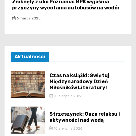
Zniknęły z ulic Poznania: MPK wyjaśnia
przyczyny wycofania autobusów na wodór
6 marca 2025
Aktualności
Czas na książki: Świętuj
Międzynarodowy Dzień
Miłośników Literatury!
10 sierpnia 2026
Strzeszynek: Oaza relaksu i
aktywności nad wodą
10 sierpnia 2026