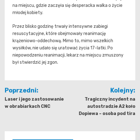
na miejscu, gdzie zaczęła się desperacka walka o życie
młodej kobiety.
Przez blisko godzinę trwały intensywne zabiegi
resuscytacyjne, które obejmowały reanimację
krążeniowo-oddechową. Mimo to, mimo wszelkich
wysiłków, nie udało się uratować życia 17-latki. Po
niepowodzeniu reanimacji, lekarz na miejscu zmuszony
był stwierdzić jej zgon.
Nawigacja
Poprzedni:
Kolejny:
wpisu
Laser i jego zastosowanie
Tragiczny incydent na
w obrabiarkach CNC
autostradzie A2 koło
Dopiewa – osoba pod tira