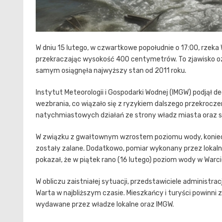
W dniu 15 lutego, w czwartkowe popołudnie o 17:00, rzek
przekraczając wysokość 400 centymetrów. To zjawisko ozn
samym osiągnęła najwyższy stan od 2011 roku.
Instytut Meteorologii i Gospodarki Wodnej (IMGW) podjął 
wezbrania, co wiązało się z ryzykiem dalszego przekroc
natychmiastowych działań ze strony władz miasta oraz 
W związku z gwałtownym wzrostem poziomu wody, koniecz
zostały zalane. Dodatkowo, pomiar wykonany przez lokal
pokazał, że w piątek rano (16 lutego) poziom wody w War
W obliczu zaistniałej sytuacji, przedstawiciele administra
Warta w najbliższym czasie. Mieszkańcy i turyści powinn
wydawane przez władze lokalne oraz IMGW.