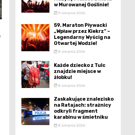
w Murowanej Goślinie!
9 sierpnia 2026
59. Maraton Pływacki
„Wpław przez Kiekrz” –
m
Legendarny Wyścig na
Otwartej Wodzie!
8 sierpnia 2026
Każde dziecko z Tulc
znajdzie miejsce w
żłobku!
8 sierpnia 2026
Zaskakujące znalezisko
na Ratajach: strażnicy
odkryli fragment
karabinu w śmietniku
8 sierpnia 2026