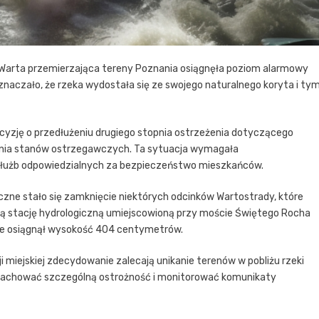
a Warta przemierzająca tereny Poznania osiągnęła poziom alarmowy
aczało, że rzeka wydostała się ze swojego naturalnego koryta i ty
decyzję o przedłużeniu drugiego stopnia ostrzeżenia dotyczącego
zenia stanów ostrzegawczych. Ta sytuacja wymagała
służb odpowiedzialnych za bezpieczeństwo mieszkańców.
ne stało się zamknięcie niektórych odcinków Wartostrady, które
ną stację hydrologiczną umiejscowioną przy moście Świętego Rocha
cie osiągnął wysokość 404 centymetrów.
cji miejskiej zdecydowanie zalecają unikanie terenów w pobliżu rzeki
i zachować szczególną ostrożność i monitorować komunikaty