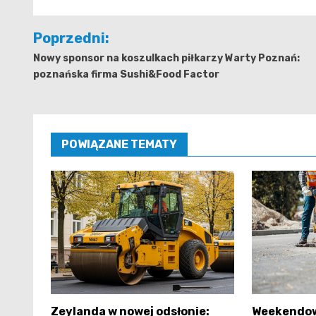
Nawigacja
Poprzedni:
wpisu
Nowy sponsor na koszulkach piłkarzy Warty Poznań:
poznańska firma Sushi&Food Factor
POWIĄZANE TEMATY
Zeylanda w nowej odsłonie:
Weekendow