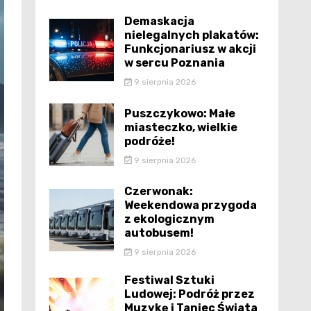
Demaskacja
nielegalnych plakatów:
Funkcjonariusz w akcji
w sercu Poznania
9 sierpnia 2026
Puszczykowo: Małe
miasteczko, wielkie
podróże!
9 sierpnia 2026
Czerwonak:
Weekendowa przygoda
z ekologicznym
autobusem!
9 sierpnia 2026
Festiwal Sztuki
Ludowej: Podróż przez
Muzykę i Taniec Świata