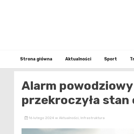
Skip
to
content
Strona główna
Aktualności
Sport
T
Alarm powodziowy 
przekroczyła stan
16 lutego 2024
w
Aktualności
,
Infrastruktura