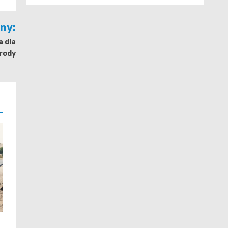
jny:
a dla
rody