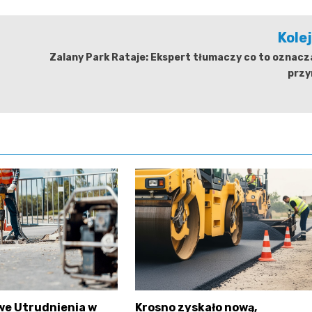
Kole
Zalany Park Rataje: Ekspert tłumaczy co to oznacz
przy
e Utrudnienia w
Krosno zyskało nową,