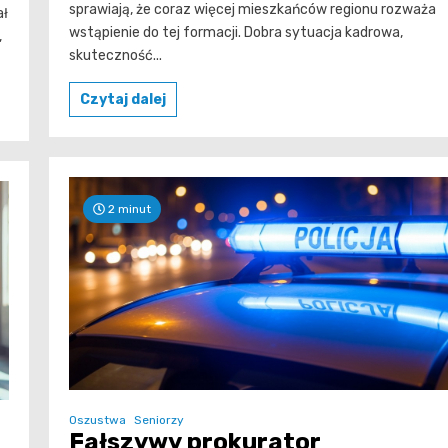
sprawiają, że coraz więcej mieszkańców regionu rozważa
ał
wstąpienie do tej formacji. Dobra sytuacja kadrowa,
,
skuteczność...
Czytaj dalej
2 minut
Oszustwa
Seniorzy
Fałszywy prokurator