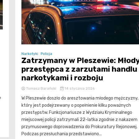
Narkotyki
Policja
Zatrzymany w Pleszewie: Młod
przestępca z zarzutami handlu
narkotykami i rozboju
Tomasz Barański
14 stycznia 2026
ę
W Pleszewie doszło do aresztowania młodego mężczyzny,
który jest podejrzewany o popełnienie kilku poważnych
przestępstw. Funkcjonariusze z Wydziału Kryminalnego
miejscowej policji zatrzymali 22-latka zgodnie z nakazem
przymusowego doprowadzenia do Prokuratury Rejonowej.
Podczas przesłuchania przedstawiono...