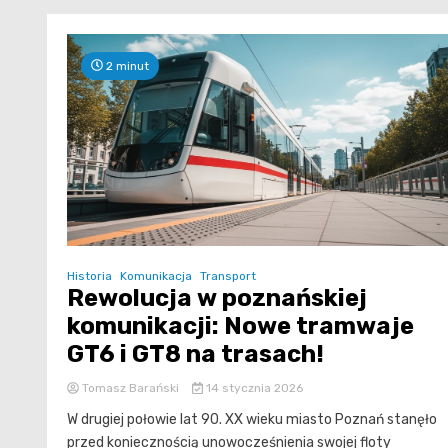
2 minut
Historia
Komunikacja
Transport
Rewolucja w poznańskiej
komunikacji: Nowe tramwaje
GT6 i GT8 na trasach!
Tomasz Barański
14 stycznia 2026
W drugiej połowie lat 90. XX wieku miasto Poznań stanęło
przed koniecznością unowocześnienia swojej floty