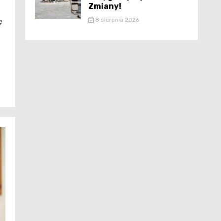
Zmiany!
8 sierpnia 2026
ę