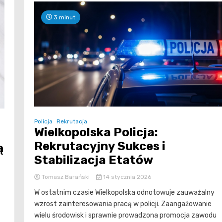
3 minut
Policja
Rekrutacja
Wielkopolska Policja:
Rekrutacyjny Sukces i
ą
Stabilizacja Etatów
Tomasz Barański
14 stycznia 2026
W ostatnim czasie Wielkopolska odnotowuje zauważalny
wzrost zainteresowania pracą w policji. Zaangażowanie
wielu środowisk i sprawnie prowadzona promocja zawodu