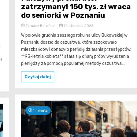
zatrzymany! 150 tys. zł wraca
do seniorki w Poznaniu
Tomasz Barański
14 stycznia 2026
W połowie grudnia zeszłego roku na ulicy Bukowskiej w
Poznaniu doszło do oszustwa, które zszokowało
,
mieszkańców i obnażyło perfidię działania przestępców.
**93-letnia kobieta** stała się ofiarą próby wyłudzenia
ł
pieniędzy za pomocą popularnej metody oszustwa,...
Czytaj dalej
1 minuta