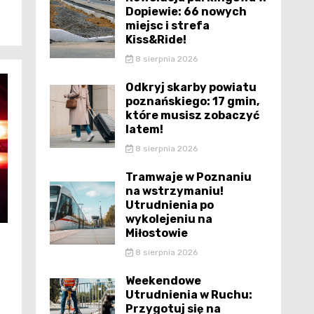
Dopiewie: 66 nowych
miejsc i strefa
Kiss&Ride!
8 sierpnia 2026
Odkryj skarby powiatu
poznańskiego: 17 gmin,
które musisz zobaczyć
latem!
8 sierpnia 2026
Tramwaje w Poznaniu
na wstrzymaniu!
Utrudnienia po
wykolejeniu na
Miłostowie
8 sierpnia 2026
Weekendowe
Utrudnienia w Ruchu:
Przygotuj się na