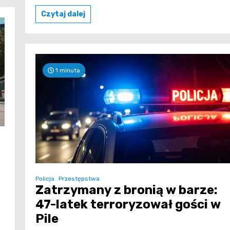
Czytaj dalej
1 minuta
Policja
Przestępstwa
Zatrzymany z bronią w barze:
47-latek terroryzował gości w
Pile