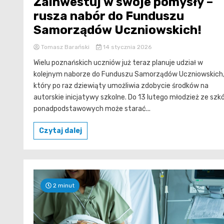
Zainwestuj w swoje pomysły –
rusza nabór do Funduszu
Samorządów Uczniowskich!
Tomasz Barański
14 stycznia 2026
Wielu poznańskich uczniów już teraz planuje udział w
kolejnym naborze do Funduszu Samorządów Uczniowskich
który po raz dziewiąty umożliwia zdobycie środków na
autorskie inicjatywy szkolne. Do 13 lutego młodzież ze szkó
ponadpodstawowych może starać...
Czytaj dalej
2 minut