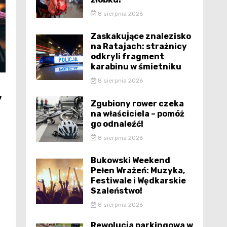
8 sierpnia 2026
Zaskakujące znalezisko
na Ratajach: strażnicy
odkryli fragment
karabinu w śmietniku
8 sierpnia 2026
y
Zgubiony rower czeka
na właściciela – pomóż
go odnaleźć!
8 sierpnia 2026
Bukowski Weekend
Pełen Wrażeń: Muzyka,
Festiwale i Wędkarskie
Szaleństwo!
8 sierpnia 2026
Rewolucja parkingowa w