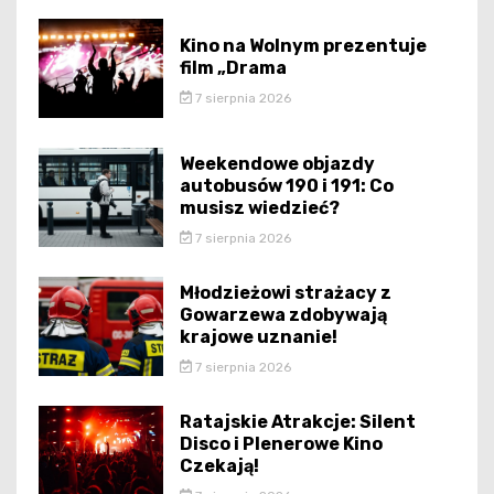
Kino na Wolnym prezentuje
film „Drama
7 sierpnia 2026
Weekendowe objazdy
autobusów 190 i 191: Co
musisz wiedzieć?
7 sierpnia 2026
Młodzieżowi strażacy z
Gowarzewa zdobywają
krajowe uznanie!
7 sierpnia 2026
Ratajskie Atrakcje: Silent
Disco i Plenerowe Kino
Czekają!