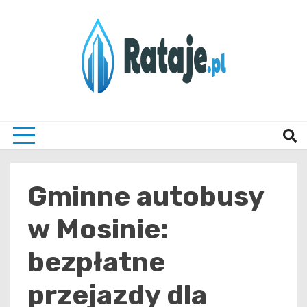
Skip
to
content
Informacje z Poznania i okolic
Rataj
Gminne autobusy
w Mosinie:
bezpłatne
przejazdy dla