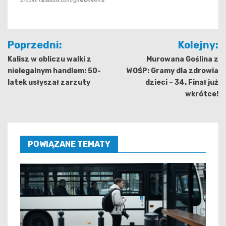
Źródło: facebook.com/gminamosina
Nawigacja
Poprzedni:
Kolejny:
wpisu
Kalisz w obliczu walki z
Murowana Goślina z
nielegalnym handlem: 50-
WOŚP: Gramy dla zdrowia
latek usłyszał zarzuty
dzieci – 34. Finał już
wkrótce!
POWIĄZANE TEMATY