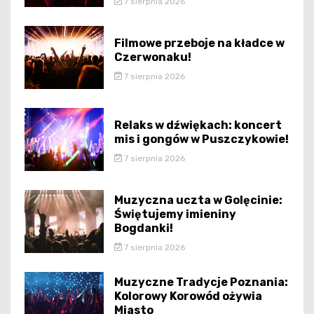
7 sierpnia 2026
Filmowe przeboje na kładce w
Czerwonaku!
7 sierpnia 2026
Relaks w dźwiękach: koncert
mis i gongów w Puszczykowie!
7 sierpnia 2026
Muzyczna uczta w Golęcinie:
Świętujemy imieniny
Bogdanki!
7 sierpnia 2026
Muzyczne Tradycje Poznania:
Kolorowy Korowód ożywia
Miasto