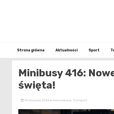
Skip
to
content
Strona główna
Aktualności
Sport
T
Minibusy 416: Nowe 
święta!
14 stycznia 2026
w
Komunikacja
,
Transport