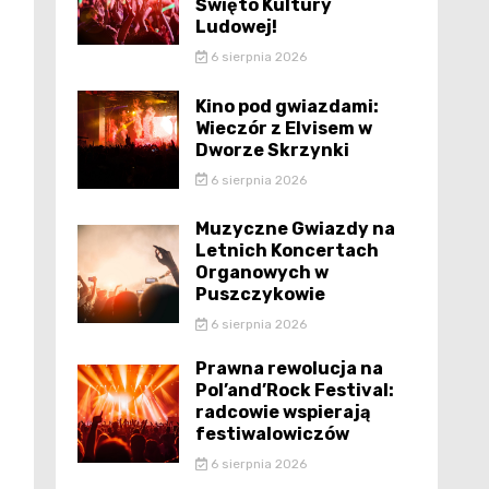
Święto Kultury
Ludowej!
6 sierpnia 2026
Kino pod gwiazdami:
Wieczór z Elvisem w
Dworze Skrzynki
6 sierpnia 2026
Muzyczne Gwiazdy na
Letnich Koncertach
Organowych w
Puszczykowie
6 sierpnia 2026
Prawna rewolucja na
Pol’and’Rock Festival:
radcowie wspierają
festiwalowiczów
6 sierpnia 2026