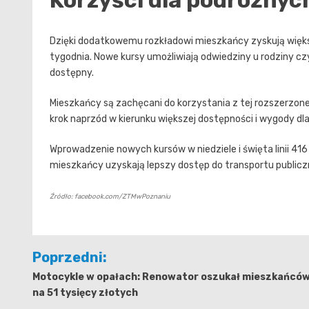
Korzyści dla podróżnyc
Dzięki dodatkowemu rozkładowi mieszkańcy zyskują więks
tygodnia. Nowe kursy umożliwiają odwiedziny u rodziny czy
dostępny.
Mieszkańcy są zachęcani do korzystania z tej rozszerzonej
krok naprzód w kierunku większej dostępności i wygody dla 
Wprowadzenie nowych kursów w niedziele i święta linii 416
mieszkańcy uzyskają lepszy dostęp do transportu publiczn
Źródło: facebook.com/ZTMwPoznaniu
Nawigacja
Poprzedni:
wpisu
Motocykle w opałach: Renowator oszukał mieszkańcó
na 51 tysięcy złotych