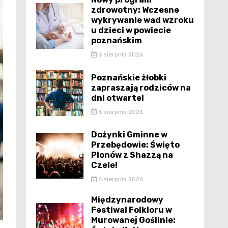
zdrowotny: Wczesne
wykrywanie wad wzroku
u dzieci w powiecie
poznańskim
6 sierpnia 2026
Poznańskie żłobki
zapraszają rodziców na
dni otwarte!
6 sierpnia 2026
Dożynki Gminne w
Przebędowie: Święto
Plonów z Shazzą na
Czele!
6 sierpnia 2026
Międzynarodowy
Festiwal Folkloru w
Murowanej Goślinie: