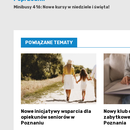
wpisu
Minibusy 416: Nowe kursy w niedziele i święta!
POWIĄZANE TEMATY
Nowe inicjatywy wsparcia dla
Nowy klub 
opiekunów seniorów w
zabytkowej
Poznaniu
Poznania