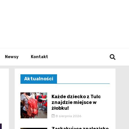
e.pl
Newsy
Kontakt
Aktualności
Każde dziecko z Tulc
znajdzie miejsce w
żłobku!
8 sierpnia 2026
Zaskakujące znalezisko