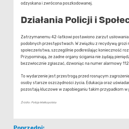
odzyskana i zwrócona poszkodowanej.
Działania Policji i Społ
Zatrzymanemu 42-latkowi postawiono zarzut usiłowania o
podobnych przestępstwach. W związku z recydywą grozi mu
społeczeństwa, szczególnie podkreślając konieczność ro
Przypominają, że żadne organy ścigania nie żądają pienięd
bezzwłocznie zgłaszać, dzwoniąc na numer alarmowy 112
To wydarzenie jest przestrogą przed rosnącym zagrożeni
osoby starsze oszczędności życia. Edukacja oraz uświa
pozostają kluczowe w zapobieganiu takim przypadkom w p
Źródło: Policja Wielkopolska
Nawigacja
Poprzedni: