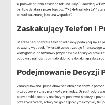
W połowie grudnia zeszłego roku na ulicy Bukowskiej w P
perfidię działania przestępców. **93-letnia kobieta** sta
oszustwa, znanej jako „na wypadek”.
Zaskakujący Telefon i 
Starsza pani odebrała telefon od osoby podającej się za p
poważny wypadek. Twierdził, że potrzebuje finansowego wsp
wiarygodnie, do rozmowy przyłączył się fałszywy prokurat
odpowiedzialności, co miało skłonić ją do jak najszybszego 
Podejmowanie Decyzji P
Zmanipulowana i pełna obaw seniorka postanowiła pomóc 
przygotowała znaczną kwotę pieniędzy. Oszust, odgrywając
plany szybko spełzły na niczym, ponieważ śledczy z pozna
przestępstwach, schwytali go na gorącym uczynku, tuż po