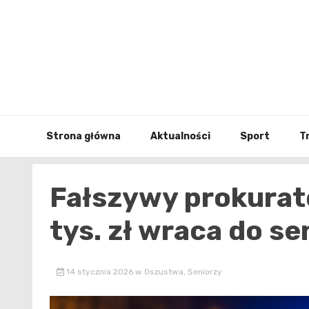
Skip
to
content
Strona główna
Aktualności
Sport
T
Fałszywy prokurat
tys. zł wraca do se
14 stycznia 2026
w
Oszustwa
,
Seniorzy