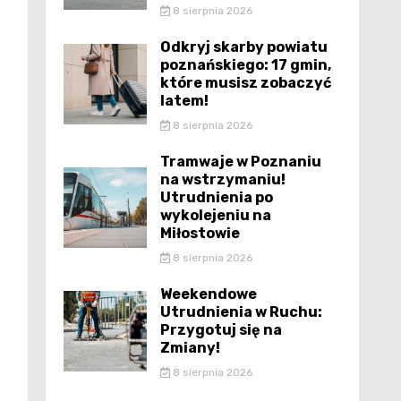
8 sierpnia 2026
Odkryj skarby powiatu
poznańskiego: 17 gmin,
które musisz zobaczyć
latem!
8 sierpnia 2026
Tramwaje w Poznaniu
na wstrzymaniu!
Utrudnienia po
wykolejeniu na
Miłostowie
8 sierpnia 2026
Weekendowe
Utrudnienia w Ruchu:
Przygotuj się na
Zmiany!
8 sierpnia 2026