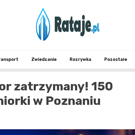
Informacje z Poznania i okolic
Rataj
ransport
Zwiedzanie
Rozrywka
Pozostałe
or zatrzymany! 150
niorki w Poznaniu