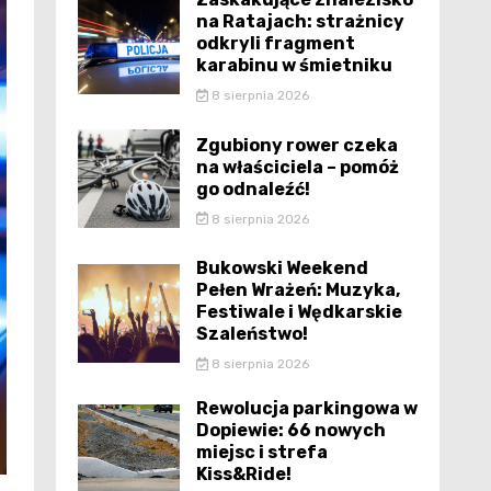
na Ratajach: strażnicy
odkryli fragment
karabinu w śmietniku
8 sierpnia 2026
Zgubiony rower czeka
na właściciela – pomóż
go odnaleźć!
8 sierpnia 2026
Bukowski Weekend
Pełen Wrażeń: Muzyka,
Festiwale i Wędkarskie
Szaleństwo!
8 sierpnia 2026
Rewolucja parkingowa w
Dopiewie: 66 nowych
miejsc i strefa
Kiss&Ride!