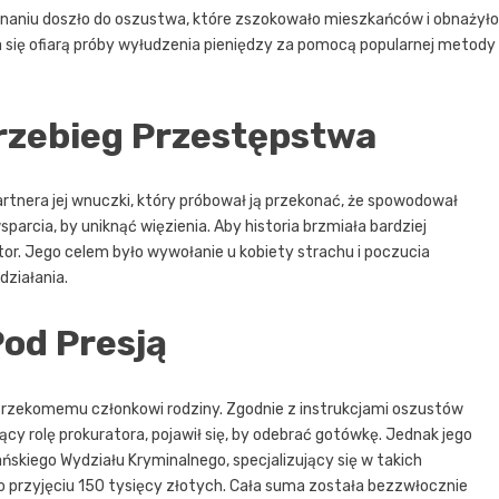
oznaniu doszło do oszustwa, które zszokowało mieszkańców i obnażyło
ła się ofiarą próby wyłudzenia pieniędzy za pomocą popularnej metody
Przebieg Przestępstwa
artnera jej wnuczki, który próbował ją przekonać, że spowodował
arcia, by uniknąć więzienia. Aby historia brzmiała bardziej
or. Jego celem było wywołanie u kobiety strachu i poczucia
działania.
od Presją
rzekomemu członkowi rodziny. Zgodnie z instrukcjami oszustów
y rolę prokuratora, pojawił się, by odebrać gotówkę. Jednak jego
ńskiego Wydziału Kryminalnego, specjalizujący się w takich
 przyjęciu 150 tysięcy złotych. Cała suma została bezzwłocznie