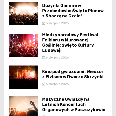
Dożynki Gminne w
Przebędowie: Święto Plonów
z Shazzą na Czele!
6 sierpnia 2026
Międzynarodowy Festiwal
Folkloru w Murowanej
Goślinie: Święto Kultury
Ludowej!
6 sierpnia 2026
Kino pod gwiazdami: Wieczór
z Elvisem w Dworze Skrzynki
6 sierpnia 2026
Muzyczne Gwiazdy na
Letnich Koncertach
Organowych w Puszczykowie