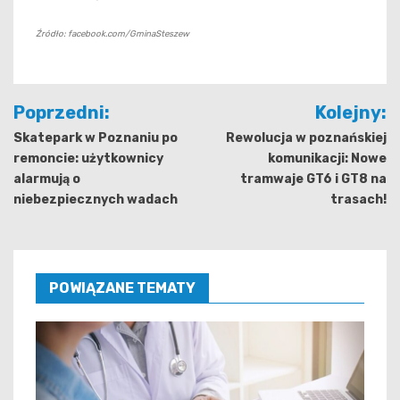
Źródło: facebook.com/GminaSteszew
Nawigacja
Poprzedni:
Kolejny:
wpisu
Skatepark w Poznaniu po
Rewolucja w poznańskiej
remoncie: użytkownicy
komunikacji: Nowe
alarmują o
tramwaje GT6 i GT8 na
niebezpiecznych wadach
trasach!
POWIĄZANE TEMATY