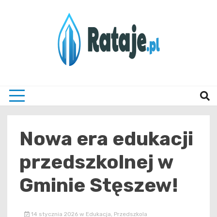
Skip
to
content
Informacje z Poznania i okolic
Rataj
Nowa era edukacji
przedszkolnej w
Gminie Stęszew!
14 stycznia 2026
w
Edukacja
,
Przedszkola