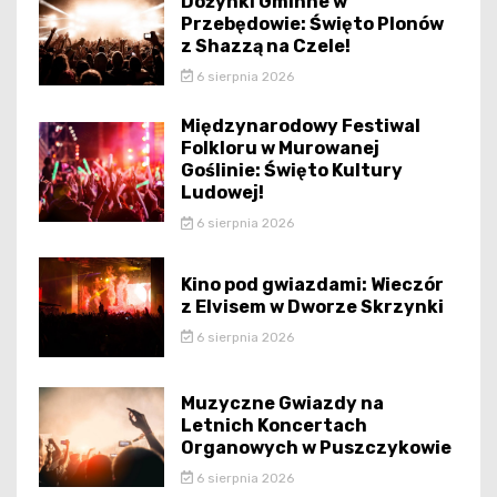
Dożynki Gminne w
Przebędowie: Święto Plonów
z Shazzą na Czele!
6 sierpnia 2026
Międzynarodowy Festiwal
Folkloru w Murowanej
Goślinie: Święto Kultury
Ludowej!
6 sierpnia 2026
Kino pod gwiazdami: Wieczór
z Elvisem w Dworze Skrzynki
6 sierpnia 2026
Muzyczne Gwiazdy na
Letnich Koncertach
Organowych w Puszczykowie
6 sierpnia 2026