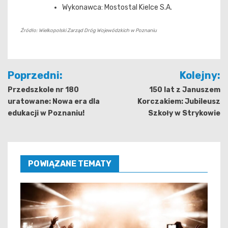
Wykonawca: Mostostal Kielce S.A.
Źródło: Wielkopolski Zarząd Dróg Wojewódzkich w Poznaniu
Nawigacja
Poprzedni:
Kolejny:
wpisu
Przedszkole nr 180
150 lat z Januszem
uratowane: Nowa era dla
Korczakiem: Jubileusz
edukacji w Poznaniu!
Szkoły w Strykowie
POWIĄZANE TEMATY