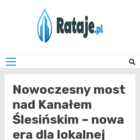
Skip
to
content
Informacje z Poznania i okolic
Rataj
Nowoczesny most
nad Kanałem
Ślesińskim – nowa
era dla lokalnej