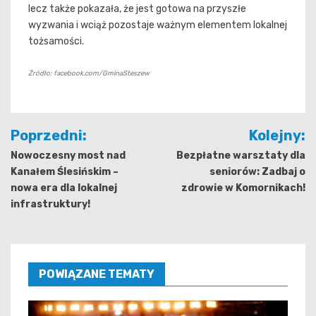
lecz także pokazała, że jest gotowa na przyszłe
wyzwania i wciąż pozostaje ważnym elementem lokalnej
tożsamości.
Źródło: facebook.com/GminaSteszew
Nawigacja
Poprzedni:
Kolejny:
wpisu
Nowoczesny most nad
Bezpłatne warsztaty dla
Kanałem Ślesińskim –
seniorów: Zadbaj o
nowa era dla lokalnej
zdrowie w Komornikach!
infrastruktury!
POWIĄZANE TEMATY