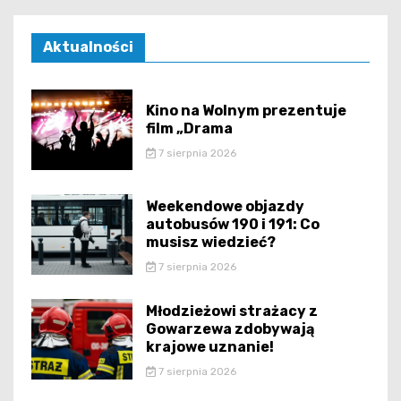
Aktualności
Kino na Wolnym prezentuje
film „Drama
7 sierpnia 2026
Weekendowe objazdy
autobusów 190 i 191: Co
musisz wiedzieć?
7 sierpnia 2026
Młodzieżowi strażacy z
Gowarzewa zdobywają
krajowe uznanie!
7 sierpnia 2026