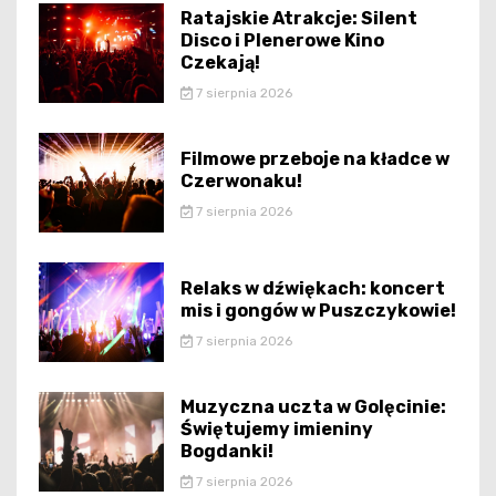
Ratajskie Atrakcje: Silent
Disco i Plenerowe Kino
Czekają!
7 sierpnia 2026
Filmowe przeboje na kładce w
Czerwonaku!
7 sierpnia 2026
Relaks w dźwiękach: koncert
mis i gongów w Puszczykowie!
7 sierpnia 2026
Muzyczna uczta w Golęcinie:
Świętujemy imieniny
Bogdanki!
7 sierpnia 2026