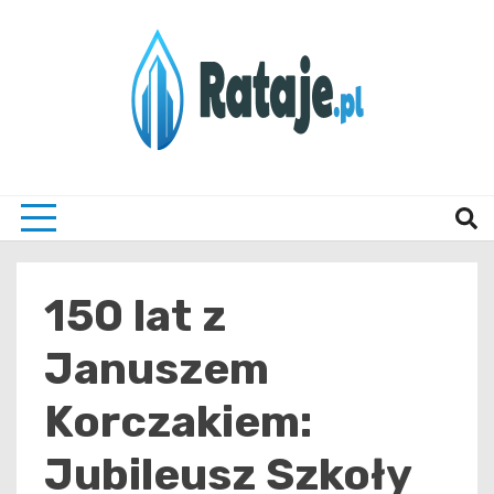
Skip
to
content
Informacje z Poznania i okolic
Rataj
150 lat z
Januszem
Korczakiem:
Jubileusz Szkoły