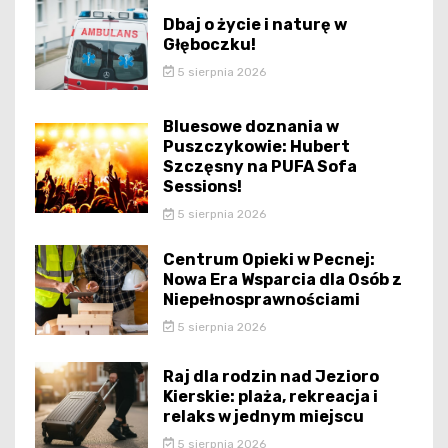
Dbaj o życie i naturę w
Głęboczku!
5 sierpnia 2026
Bluesowe doznania w
Puszczykowie: Hubert
Szczęsny na PUFA Sofa
Sessions!
5 sierpnia 2026
Centrum Opieki w Pecnej:
Nowa Era Wsparcia dla Osób z
Niepełnosprawnościami
5 sierpnia 2026
Raj dla rodzin nad Jezioro
Kierskie: plaża, rekreacja i
relaks w jednym miejscu
5 sierpnia 2026