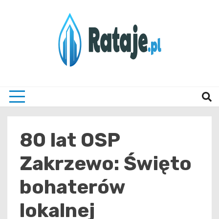
Skip
to
content
Informacje z Poznania i okolic
Rataj
80 lat OSP
Zakrzewo: Święto
bohaterów
lokalnej