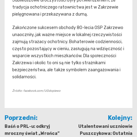
Jubileuszowe uroczystości były potwierdzeniem, że
tradycja ochotniczego ratownictwa jest w Zakrzewie
pielęgnowana i przekazywana z dumą.
Zakończone sukcesem obchody 80-lecia OSP Zakrzewo
unaoczniły, jak ważne miejsce w lokalnej rzeczywistości
zajmują strażacy ochotnicy. Bohaterowie codzienności,
często pozostający w cieniu, zasługują na wdzięczność i
wsparcie wszystkich mieszkańców. Dla społeczności
Zakrzewa i okolic to oni są nie tylko strażnikami
bezpieczeństwa, ale także symbolem zaangażowania i
solidarności.
Źródło: facebook.com/UGdopiewo
Nawigacja
Poprzedni:
Kolejny:
wpisu
Baśń o PRL-u: odkryj
Utalentowani uczniowie
mroczny świat „Wrońca”
Puszczykowa: Ostatnia