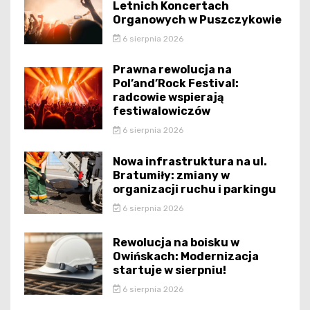
Letnich Koncertach
Organowych w Puszczykowie
6 sierpnia 2026
Prawna rewolucja na
Pol’and’Rock Festival:
radcowie wspierają
festiwalowiczów
6 sierpnia 2026
Nowa infrastruktura na ul.
Bratumiły: zmiany w
organizacji ruchu i parkingu
6 sierpnia 2026
Rewolucja na boisku w
Owińskach: Modernizacja
startuje w sierpniu!
6 sierpnia 2026