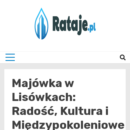
Skip
to
content
Informacje z Poznania i okolic
Rataj
Majówka w
Lisówkach:
Radość, Kultura i
Międzypokoleniowe