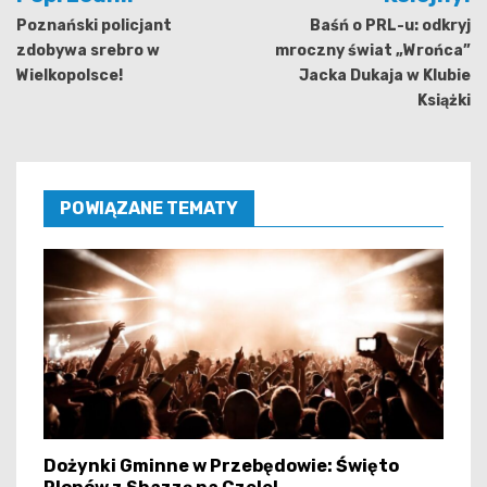
wpisu
Poznański policjant
Baśń o PRL-u: odkryj
zdobywa srebro w
mroczny świat „Wrońca”
Wielkopolsce!
Jacka Dukaja w Klubie
Książki
POWIĄZANE TEMATY
Dożynki Gminne w Przebędowie: Święto