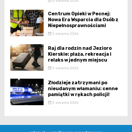
5 sierpnia 2026
Centrum Opieki w Pecnej:
Nowa Era Wsparcia dla Osób z
Niepełnosprawnościami
5 sierpnia 2026
Raj dla rodzin nad Jezioro
Kierskie: plaża, rekreacja i
relaks w jednym miejscu
5 sierpnia 2026
Złodzieje zatrzymani po
nieudanym włamaniu: cenne
pamiątki w rękach policji!
5 sierpnia 2026