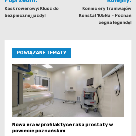
wpisu
Kask rowerowy: Klucz do
Koniec ery tramwajów
bezpiecznej jazdy!
Konstal 105Na – Poznań
żegna legendę!
POWIĄZANE TEMATY
Nowa era w profilaktyce raka prostaty w
powiecie poznańskim