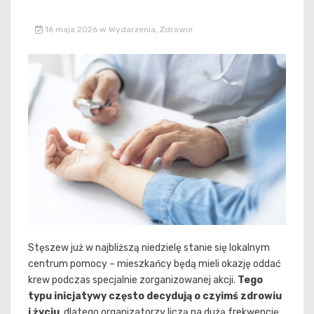
16 maja 2026
w
Wydarzenia
,
Zdrowie
Stęszew już w najbliższą niedzielę stanie się lokalnym
centrum pomocy – mieszkańcy będą mieli okazję oddać
krew podczas specjalnie zorganizowanej akcji.
Tego
typu inicjatywy często decydują o czyimś zdrowiu
i życiu
, dlatego organizatorzy liczą na dużą frekwencję.