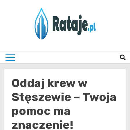
Skip
to
content
Informacje z Poznania i okolic
Rataj
Oddaj krew w
Stęszewie – Twoja
pomoc ma
znaczenie!