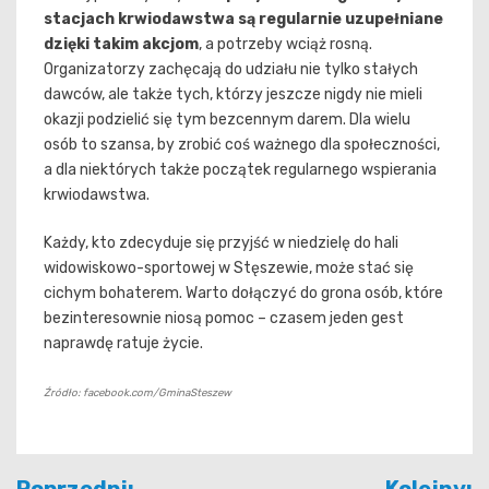
stacjach krwiodawstwa są regularnie uzupełniane
dzięki takim akcjom
, a potrzeby wciąż rosną.
Organizatorzy zachęcają do udziału nie tylko stałych
dawców, ale także tych, którzy jeszcze nigdy nie mieli
okazji podzielić się tym bezcennym darem. Dla wielu
osób to szansa, by zrobić coś ważnego dla społeczności,
a dla niektórych także początek regularnego wspierania
krwiodawstwa.
Każdy, kto zdecyduje się przyjść w niedzielę do hali
widowiskowo-sportowej w Stęszewie, może stać się
cichym bohaterem. Warto dołączyć do grona osób, które
bezinteresownie niosą pomoc – czasem jeden gest
naprawdę ratuje życie.
Źródło: facebook.com/GminaSteszew
Nawigacja
Poprzedni:
Kolejny: