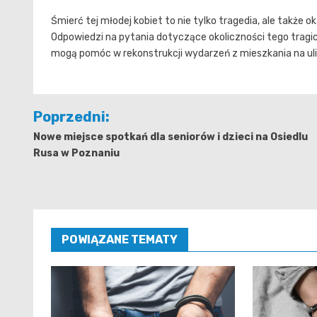
Śmierć tej młodej kobiet to nie tylko tragedia, ale także 
Odpowiedzi na pytania dotyczące okoliczności tego tragi
mogą pomóc w rekonstrukcji wydarzeń z mieszkania na uli
Nawigacja
Poprzedni:
wpisu
Nowe miejsce spotkań dla seniorów i dzieci na Osiedlu
Rusa w Poznaniu
POWIĄZANE TEMATY