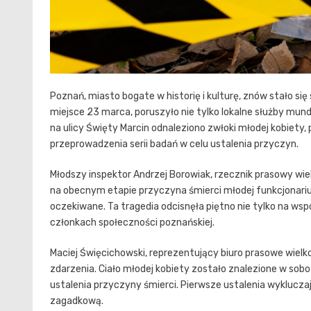
Poznań, miasto bogate w historię i kulturę, znów stało się
miejsce 23 marca, poruszyło nie tylko lokalne służby mu
na ulicy Święty Marcin odnaleziono zwłoki młodej kobiety, p
przeprowadzenia serii badań w celu ustalenia przyczyn.
Młodszy inspektor Andrzej Borowiak, rzecznik prasowy wielko
na obecnym etapie przyczyna śmierci młodej funkcjonariuszk
oczekiwane. Ta tragedia odcisnęła piętno nie tylko na wsp
członkach społeczności poznańskiej.
Maciej Święcichowski, reprezentujący biuro prasowe wielko
zdarzenia. Ciało młodej kobiety zostało znalezione w so
ustalenia przyczyny śmierci. Pierwsze ustalenia wykluczaj
zagadkową.