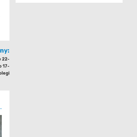
e
jny:
e 22-
o 17-
olegi