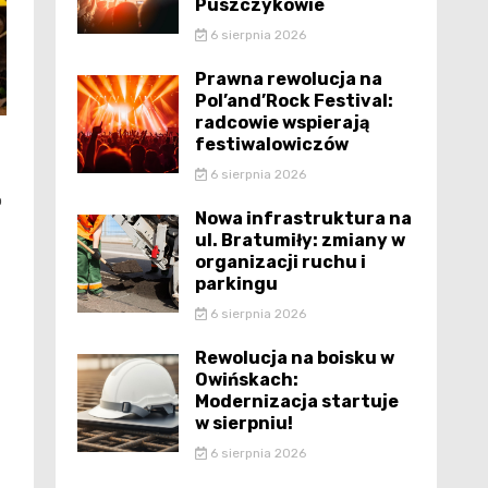
Puszczykowie
6 sierpnia 2026
Prawna rewolucja na
Pol’and’Rock Festival:
radcowie wspierają
festiwalowiczów
6 sierpnia 2026
o
Nowa infrastruktura na
ul. Bratumiły: zmiany w
organizacji ruchu i
parkingu
6 sierpnia 2026
Rewolucja na boisku w
Owińskach:
Modernizacja startuje
w sierpniu!
6 sierpnia 2026