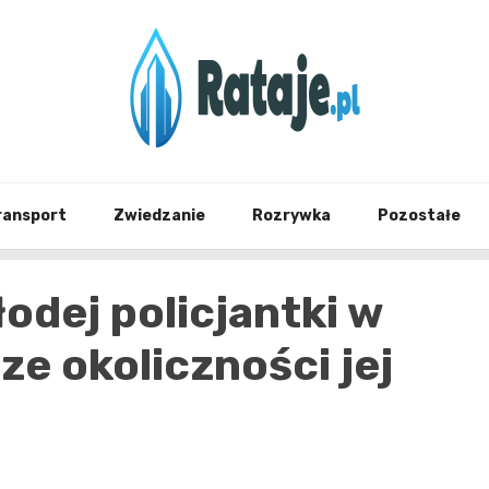
Informacje z Poznania i okolic
Rataj
ransport
Zwiedzanie
Rozrywka
Pozostałe
odej policjantki w
ze okoliczności jej