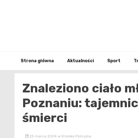
Skip
to
content
Strona główna
Aktualności
Sport
T
Znaleziono ciało mł
Poznaniu: tajemnic
śmierci
25 marca 2024
w
Kronika Policyjna