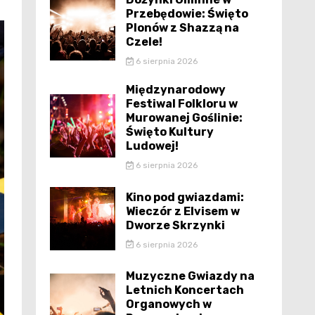
Przebędowie: Święto
Plonów z Shazzą na
Czele!
6 sierpnia 2026
Międzynarodowy
Festiwal Folkloru w
Murowanej Goślinie:
Święto Kultury
Ludowej!
6 sierpnia 2026
Kino pod gwiazdami:
Wieczór z Elvisem w
Dworze Skrzynki
6 sierpnia 2026
Muzyczne Gwiazdy na
Letnich Koncertach
Organowych w