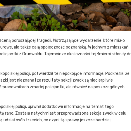
 sceną poruszającej tragedii. Wstrząsające wydarzenie, które miało
ndurowe, ale także całą społeczność poznańską. W jednym z mieszkań
olicjantki z Grunwaldu. Tajemnicze okoliczności tej śmierci skłoniły d
polskiej policji, potwierdził te niepokojące informacje. Podkreślił, że
i jest nieznana i że rezultaty sekcji zwłok są niecierpliwie
ółpracownikach zmarłej policjantki, ale również na poszczególnych
polskiej policji, ujawnił dodatkowe informacje na temat tego
botę rano. Została natychmiast przeprowadzona sekcja zwłok w celu
ą udział osób trzecich, co czyni tę sprawę jeszcze bardziej