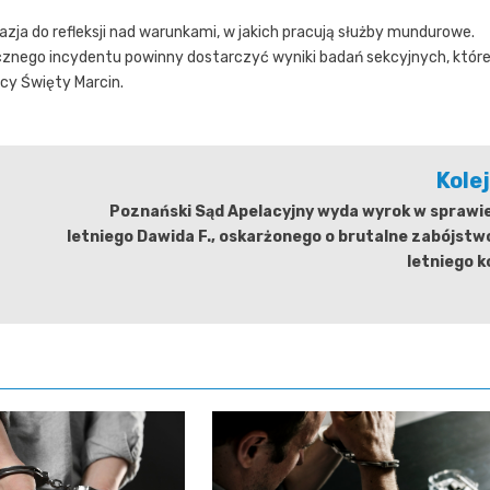
okazja do refleksji nad warunkami, w jakich pracują służby mundurowe.
cznego incydentu powinny dostarczyć wyniki badań sekcyjnych, któr
cy Święty Marcin.
Kole
Poznański Sąd Apelacyjny wyda wyrok w sprawi
letniego Dawida F., oskarżonego o brutalne zabójstw
letniego k