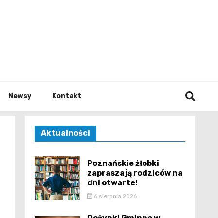
e.pl
Newsy
Kontakt
Aktualności
Poznańskie żłobki
zapraszają rodziców na
dni otwarte!
6 sierpnia 2026
Dożynki Gminne w