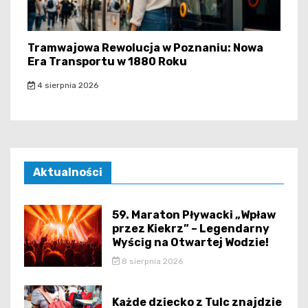
Tramwajowa Rewolucja w Poznaniu: Nowa
Era Transportu w 1880 Roku
4 sierpnia 2026
Aktualności
59. Maraton Pływacki „Wpław
przez Kiekrz” – Legendarny
Wyścig na Otwartej Wodzie!
8 sierpnia 2026
Każde dziecko z Tulc znajdzie