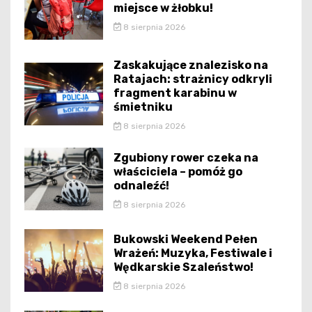
miejsce w żłobku!
8 sierpnia 2026
Zaskakujące znalezisko na
Ratajach: strażnicy odkryli
fragment karabinu w
śmietniku
8 sierpnia 2026
Zgubiony rower czeka na
właściciela – pomóż go
odnaleźć!
8 sierpnia 2026
Bukowski Weekend Pełen
Wrażeń: Muzyka, Festiwale i
Wędkarskie Szaleństwo!
8 sierpnia 2026