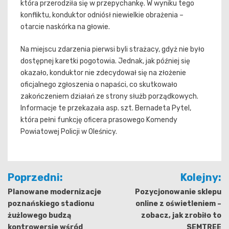
która przerodziła się w przepychankę. W wyniku tego
konfliktu, konduktor odniósł niewielkie obrażenia –
otarcie naskórka na głowie.
Na miejscu zdarzenia pierwsi byli strażacy, gdyż nie było
dostępnej karetki pogotowia. Jednak, jak później się
okazało, konduktor nie zdecydował się na złożenie
oficjalnego zgłoszenia o napaści, co skutkowało
zakończeniem działań ze strony służb porządkowych.
Informacje te przekazała asp. szt. Bernadeta Pytel,
która pełni funkcję oficera prasowego Komendy
Powiatowej Policji w Oleśnicy.
Nawigacja
Poprzedni:
Kolejny:
wpisu
Planowane modernizacje
Pozycjonowanie sklepu
poznańskiego stadionu
online z oświetleniem –
żużlowego budzą
zobacz, jak zrobiło to
kontrowersje wśród
SEMTREE