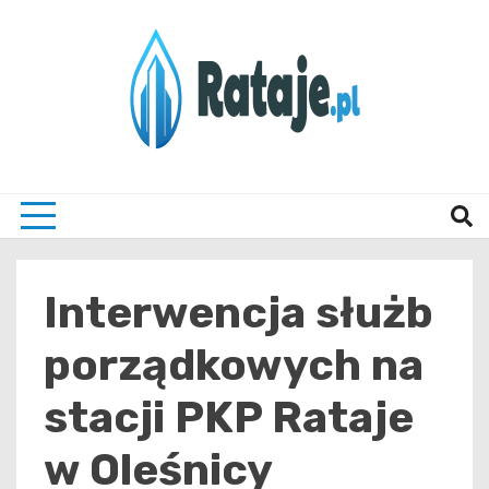
Skip
to
content
Informacje z Poznania i okolic
Rataj
Interwencja służb
porządkowych na
stacji PKP Rataje
w Oleśnicy