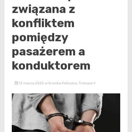
związana z
konfliktem
pomiędzy
pasażerem a
konduktorem
12 marca 2025
w
Kronika Policyjna
,
Transport