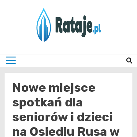
Skip
to
content
Informacje z Poznania i okolic
Rataj
Nowe miejsce
spotkań dla
seniorów i dzieci
na Osiedlu Rusa w