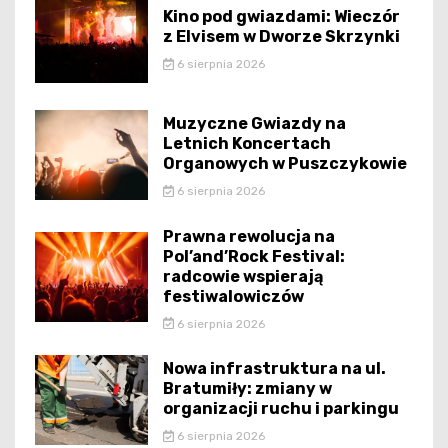
Kino pod gwiazdami: Wieczór
z Elvisem w Dworze Skrzynki
6 sierpnia 2026
Muzyczne Gwiazdy na
Letnich Koncertach
Organowych w Puszczykowie
6 sierpnia 2026
Prawna rewolucja na
Pol’and’Rock Festival:
radcowie wspierają
festiwalowiczów
6 sierpnia 2026
Nowa infrastruktura na ul.
Bratumiły: zmiany w
organizacji ruchu i parkingu
6 sierpnia 2026