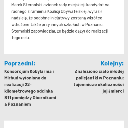
Marek Sternalski, członek rady miejskiej i kandydat na
radnego z ramienia Koalicji Obywatelskiej, wyraził
nadzieję, że podobne inicjatywy zostaną wkrótce
wdrożone także przy innych szkołach w Poznaniu.
Sternalski zapowiedział, że będzie dążył do realizacji
tego celu.
Nawigacja
Poprzedni:
Kolejny:
wpisu
Konsorcjum Kobylarnia i
Znaleziono ciało młodej
Mirbud wyłonione do
policjantki w Poznaniu:
realizacji 22-
tajemnicze okoliczności
kilometrowego odcinka
jej śmierci
S11 pomiędzy Obornikami
a Poznaniem