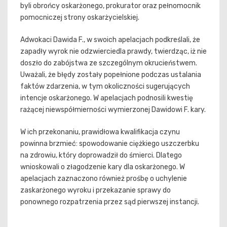
byli obrońcy oskarżonego, prokurator oraz pełnomocnik
pomocniczej strony oskarżycielskiej.
Adwokaci Dawida F., w swoich apelacjach podkreślali, że
zapadły wyrok nie odzwierciedla prawdy, twierdząc, iż nie
doszło do zabójstwa ze szczególnym okrucieństwem.
Uważali, że błędy zostały popełnione podczas ustalania
faktów zdarzenia, w tym okoliczności sugerujących
intencje oskarżonego. W apelacjach podnosili kwestię
rażącej niewspółmierności wymierzonej Dawidowi F. kary.
W ich przekonaniu, prawidłowa kwalifikacja czynu
powinna brzmieć: spowodowanie ciężkiego uszczerbku
na zdrowiu, który doprowadził do śmierci. Dlatego
wnioskowali o złagodzenie kary dla oskarżonego. W
apelacjach zaznaczono również prośbę o uchylenie
zaskarżonego wyroku i przekazanie sprawy do
ponownego rozpatrzenia przez sąd pierwszej instancji.