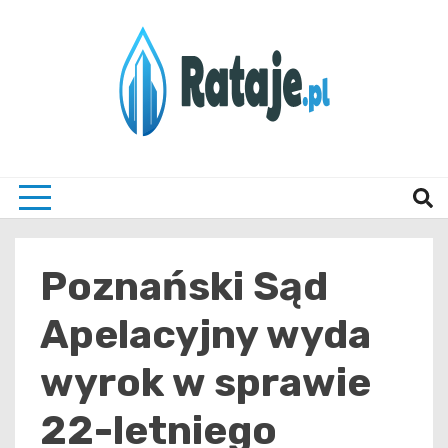
Skip
to
content
Informacje z Poznania i okolic
Rataj
Poznański Sąd
Apelacyjny wyda
wyrok w sprawie
22-letniego