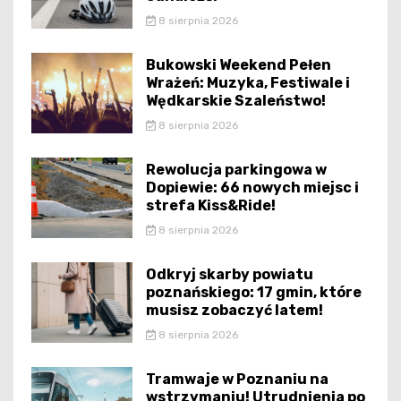
8 sierpnia 2026
Bukowski Weekend Pełen
Wrażeń: Muzyka, Festiwale i
Wędkarskie Szaleństwo!
8 sierpnia 2026
Rewolucja parkingowa w
Dopiewie: 66 nowych miejsc i
strefa Kiss&Ride!
8 sierpnia 2026
Odkryj skarby powiatu
poznańskiego: 17 gmin, które
musisz zobaczyć latem!
8 sierpnia 2026
Tramwaje w Poznaniu na
wstrzymaniu! Utrudnienia po