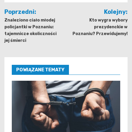
Nawigacja
Poprzedni:
Kolejny:
wpisu
Znaleziono ciało młodej
Kto wygra wybory
policjantki w Poznaniu:
prezydenckie w
tajemnicze okoliczności
Poznaniu? Przewidujemy!
jej śmierci
POWIĄZANE TEMATY