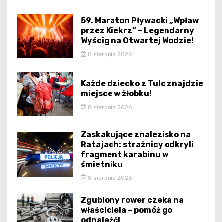
59. Maraton Pływacki „Wpław
przez Kiekrz” – Legendarny
Wyścig na Otwartej Wodzie!
8 sierpnia 2026
Każde dziecko z Tulc znajdzie
miejsce w żłobku!
8 sierpnia 2026
Zaskakujące znalezisko na
Ratajach: strażnicy odkryli
fragment karabinu w
śmietniku
8 sierpnia 2026
Zgubiony rower czeka na
właściciela – pomóż go
odnaleźć!