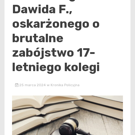
Dawida F.,
oskarżonego o
brutalne
zabójstwo 17-
letniego kolegi
25 marca 2024
w
Kronika Policyjna