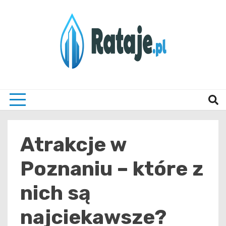
Skip
to
content
Informacje z Poznania i okolic
Rataj
Atrakcje w
Poznaniu – które z
nich są
najciekawsze?