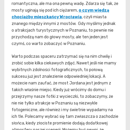
romantyczna, ale ma ona pewną wadę. Zdarza się tak, że
mosty uginają się pod ich ciężarem,
o czym wiedzą
chociażby mieszkańcy Wrocławia
, czyli miasta
znanego między innymi z mostów. Gdy myślimy jednak
o atrakcjach turystycznych w Poznaniu, to pewnie nie
przychodzą nam do głowy mosty, ale ten jeden jest
czymś, co warto zobaczyć w Poznaniu.
Warto podczas spaceru zatrzymać się na nim chwilę i
zrobić sobie kilka ciekawych zdjęć. Nawet jeśli nie mamy
wybitnych zdolności fotograficznych, to połową
sukcesu już jest znalezienie odpowiedniej lokacji. A
możecie nam zaufać, że most Jordana jest jednym z
takich właśnie miejsc. Kiedy już wrócimy do domu i
przejrzymy nasze fotki z wycieczki, to zobaczymy, że
nie nie tylko atrakcje w Poznaniu są niezwykle
fotogeniczne, ale również i my świetnie wypadamy na
ich tle. Polecamy wybrać się tam zwłaszcza o zachodzie
słońca, kiedy złociste promienie dodają dodatkowej
atmosfery naszej scenerii. Możemy być pewni, że