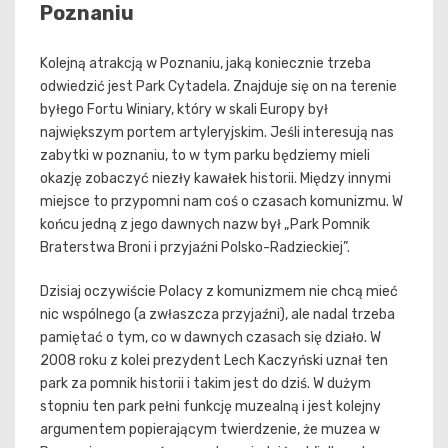
Poznaniu
Kolejną atrakcją w Poznaniu, jaką koniecznie trzeba
odwiedzić jest Park Cytadela. Znajduje się on na terenie
byłego Fortu Winiary, który w skali Europy był
największym portem artyleryjskim. Jeśli interesują nas
zabytki w poznaniu, to w tym parku będziemy mieli
okazję zobaczyć niezły kawałek historii. Między innymi
miejsce to przypomni nam coś o czasach komunizmu. W
końcu jedną z jego dawnych nazw był „Park Pomnik
Braterstwa Broni i przyjaźni Polsko-Radzieckiej”.
Dzisiaj oczywiście Polacy z komunizmem nie chcą mieć
nic wspólnego (a zwłaszcza przyjaźni), ale nadal trzeba
pamiętać o tym, co w dawnych czasach się działo. W
2008 roku z kolei prezydent Lech Kaczyński uznał ten
park za pomnik historii i takim jest do dziś. W dużym
stopniu ten park pełni funkcję muzealną i jest kolejny
argumentem popierającym twierdzenie, że muzea w