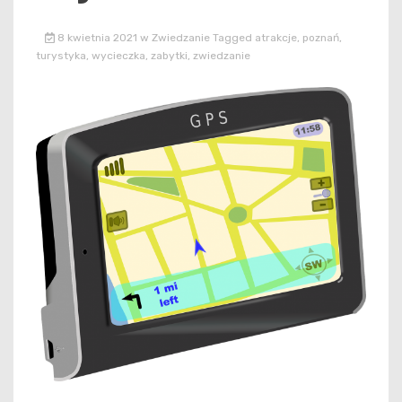
8 kwietnia 2021
w
Zwiedzanie
Tagged
atrakcje
,
poznań
,
turystyka
,
wycieczka
,
zabytki
,
zwiedzanie