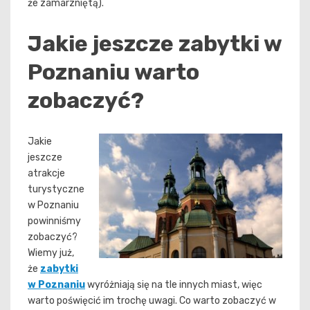
że zamarzniętą).
Jakie jeszcze zabytki w
Poznaniu warto
zobaczyć?
Jakie
jeszcze
atrakcje
turystyczne
w Poznaniu
powinniśmy
zobaczyć?
Wiemy już,
że
zabytki
w Poznaniu
wyróżniają się na tle innych miast, więc
warto poświęcić im trochę uwagi. Co warto zobaczyć w