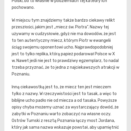
Polski, bo to właśnie w podziemiach tej katedry ich
pochowano.
W miejscu tym znajdziemy także bardzo ciekawy relikt
przeszłości, jakim jest „miecz św. Piotra”. Nazwy tej
używamy w cudzysłowie, gdyż nie ma dowodów, że jest
to ten autentyczny miecz, którym Piotr w ewangelii
ściąg swojemu oponentowi ucho. Najprawdopodobniej
jest to tylko replika, którą papież podarował Polsce w X
w. Nawet jeśli nie jest to prawdziwy egzemplarz, to nadal
trzeba przyznać, że to jedna z najciekawszych atrakcji w
Poznaniu.
Inną ciekawostką jest to, że miecz ten jest mieczem
tylko z nazwy. W rzeczywistości jest to tasak, a więc to
biblijne ucho padło nie od miecza a od tasaka. Powyższe
opisy chyba możemy uznać za wystarczający dowód, że
zabytki w Poznaniu warto zobaczyć na własne oczy.
Ostrów Tumski z resztą Poznania łączy most Jordana,
który jak sama nazwa wskazuje powstał, aby upamiętnić