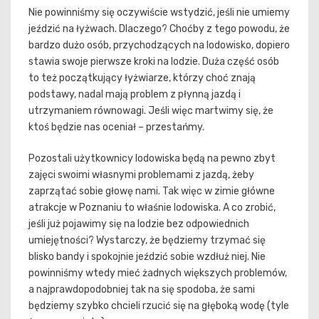
Nie powinniśmy się oczywiście wstydzić, jeśli nie umiemy
jeździć na łyżwach. Dlaczego? Choćby z tego powodu, że
bardzo dużo osób, przychodzących na lodowisko, dopiero
stawia swoje pierwsze kroki na lodzie. Duża część osób
to też początkujący łyżwiarze, którzy choć znają
podstawy, nadal mają problem z płynną jazdą i
utrzymaniem równowagi. Jeśli więc martwimy się, że
ktoś będzie nas oceniał – przestańmy.
Pozostali użytkownicy lodowiska będą na pewno zbyt
zajęci swoimi własnymi problemami z jazdą, żeby
zaprzątać sobie głowę nami. Tak więc w zimie główne
atrakcje w Poznaniu to właśnie lodowiska. A co zrobić,
jeśli już pojawimy się na lodzie bez odpowiednich
umiejętności? Wystarczy, że będziemy trzymać się
blisko bandy i spokojnie jeździć sobie wzdłuż niej. Nie
powinniśmy wtedy mieć żadnych większych problemów,
a najprawdopodobniej tak na się spodoba, że sami
będziemy szybko chcieli rzucić się na głęboką wodę (tyle