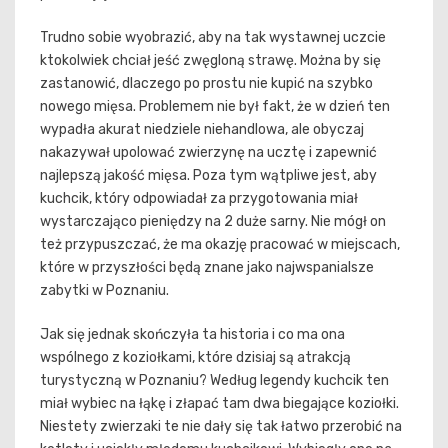
Trudno sobie wyobrazić, aby na tak wystawnej uczcie
ktokolwiek chciał jeść zwęgloną strawę. Można by się
zastanowić, dlaczego po prostu nie kupić na szybko
nowego mięsa. Problemem nie był fakt, że w dzień ten
wypadła akurat niedziele niehandlowa, ale obyczaj
nakazywał upolować zwierzynę na ucztę i zapewnić
najlepszą jakość mięsa. Poza tym wątpliwe jest, aby
kuchcik, który odpowiadał za przygotowania miał
wystarczająco pieniędzy na 2 duże sarny. Nie mógł on
też przypuszczać, że ma okazję pracować w miejscach,
które w przyszłości będą znane jako najwspanialsze
zabytki w Poznaniu.
Jak się jednak skończyła ta historia i co ma ona
wspólnego z koziołkami, które dzisiaj są atrakcją
turystyczną w Poznaniu? Według legendy kuchcik ten
miał wybiec na łąkę i złapać tam dwa biegające koziołki.
Niestety zwierzaki te nie dały się tak łatwo przerobić na