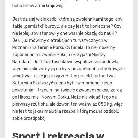
bohaterów armii krajowej.
Jest dzisiaj wiele osób, które są zwolennikami tego, aby
takie „pamiątki” burzyć, ale czy jest to konieczne? Czy
nie lepiej, aby stanowiły one właśnie okazję do nauki?
Jeśli już mówimy o atrakcjach turystycznych w
Poznaniu na terenie Parku Cytadela, to nie możemy
zapominać o Dzwonie Pokoju i Przyjaźni Między
Narodami. Jest to stosunkowo współczesna budowla,
więc nie zaliczymy jej do listy poznańskich zabytków, ale
wciąż warto się jej przyjrzeć. Ten projekt autorstwa
Saturnina Skubiszyńskiego był – w momencie jego
powstania – trzecim na świecie dzwonem pokoju zaraz
po Hiroszimie i Nowym Jorku. Może nie widać tego na
pierwszy rzut oka, ale dzwon ten ważny aż 850 kg, więc
nie jest to jakaś malutka rzeźba, którą można ozdobić
sobie przedpokój.
Sport i rekreacja w