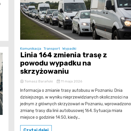
a
Komunikacja
Transport
Wypadki
Linia 164 zmienia trasę z
powodu wypadku na
skrzyżowaniu
Tomasz Barański
11 maja 2026
Informacja o zmianie trasy autobusu w Poznaniu: Dnia
dzisiejszego, w wyniku nieprzewidzianych okoliczności na
jednym z głównych skrzyżowań w Poznaniu, wprowadzono
zmianę trasy dla linii autobusowej 164. Sytuacja miała
miejsce o godzinie 14:50, kiedy...
Czytaj dalej