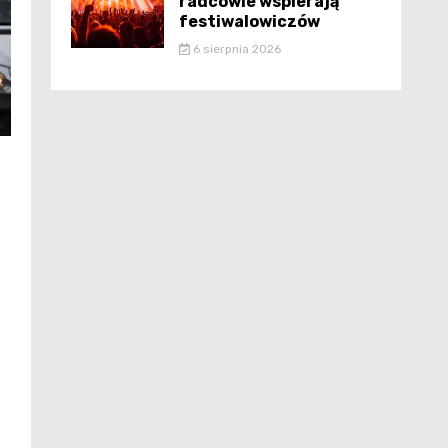
radcowie wspierają
festiwalowiczów
6 sierpnia 2026