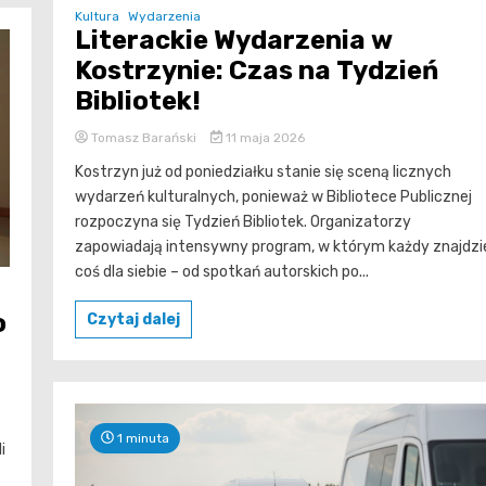
Kultura
Wydarzenia
Literackie Wydarzenia w
Kostrzynie: Czas na Tydzień
Bibliotek!
Tomasz Barański
11 maja 2026
Kostrzyn już od poniedziałku stanie się sceną licznych
wydarzeń kulturalnych, ponieważ w Bibliotece Publicznej
rozpoczyna się Tydzień Bibliotek. Organizatorzy
zapowiadają intensywny program, w którym każdy znajdzi
coś dla siebie – od spotkań autorskich po...
o
Czytaj dalej
1 minuta
i