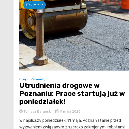
2 minut
Drogi
Remonty
Utrudnienia drogowe w
Poznaniu: Prace startują już w
poniedziałek!
Tomasz Barański
11 maja 2026
W najbliższy poniedziałek, 11 maja, Poznań stanie przed
wyzwaniem związanym z szeroko zakrojonymi robotami