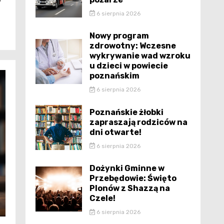
6 sierpnia 2026
Nowy program
zdrowotny: Wczesne
wykrywanie wad wzroku
u dzieci w powiecie
poznańskim
6 sierpnia 2026
Poznańskie żłobki
zapraszają rodziców na
dni otwarte!
6 sierpnia 2026
Dożynki Gminne w
Przebędowie: Święto
Plonów z Shazzą na
Czele!
6 sierpnia 2026