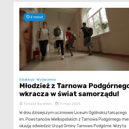
2 minut
Edukacja
Wydarzenia
Młodzież z Tarnowa Podgórneg
wkracza w świat samorządu!
Tomasz Barański
11 maja 2026
W dniu dzisiejszym uczniowie Liceum Ogólnokształcącego
im. Powstańców Wielkopolskich z Tarnowa Podgórnego miel
okazję odwiedzić Urząd Gminy Tarnowo Podgórne. Wizyta