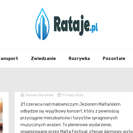
Informacje z Poznania i okolic
Rataj
ransport
Zwiedzanie
Rozrywka
Pozostałe
Tomasz Barański
11 maja 2026
21 czerwca nad malowniczym Jeziorem Maltańskim
odbędzie się wyjątkowy koncert, który z pewnością
przyciągnie mieszkańców i turystów spragnionych
muzycznych wrażeń. To plenerowe wydarzenie,
organizowane przez Malta Festival, oferuje darmowy wst