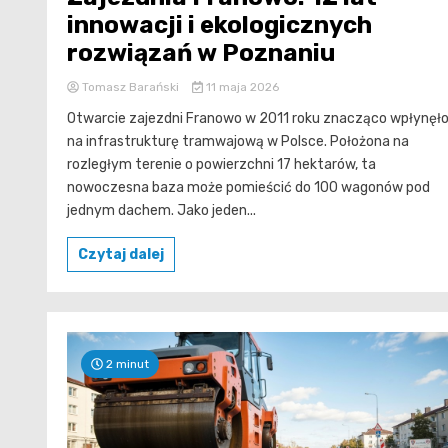
innowacji i ekologicznych
rozwiązań w Poznaniu
Tomasz Barański
11 maja 2026
Otwarcie zajezdni Franowo w 2011 roku znacząco wpłynęł
na infrastrukturę tramwajową w Polsce. Położona na
rozległym terenie o powierzchni 17 hektarów, ta
nowoczesna baza może pomieścić do 100 wagonów pod
jednym dachem. Jako jeden...
Czytaj dalej
2 minut