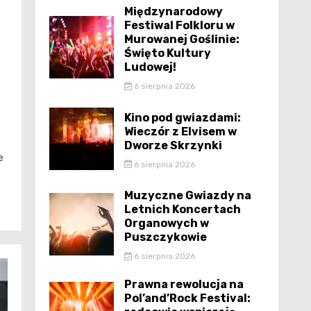
Międzynarodowy
Festiwal Folkloru w
Murowanej Goślinie:
Święto Kultury
Ludowej!
6 sierpnia 2026
Kino pod gwiazdami:
Wieczór z Elvisem w
Dworze Skrzynki
e
6 sierpnia 2026
Muzyczne Gwiazdy na
Letnich Koncertach
Organowych w
Puszczykowie
6 sierpnia 2026
Prawna rewolucja na
Pol’and’Rock Festival: