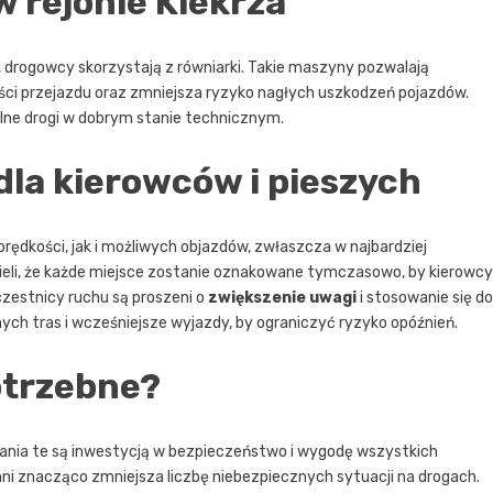
 rejonie Kiekrza
, drogowcy skorzystają z równiarki. Takie maszyny pozwalają
ści przejazdu oraz zmniejsza ryzyko nagłych uszkodzeń pojazdów.
lne drogi w dobrym stanie technicznym.
la kierowców i pieszych
rędkości, jak i możliwych objazdów, zwłaszcza w najbardziej
ieli, że każde miejsce zostanie oznakowane tymczasowo, by kierowcy
czestnicy ruchu są proszeni o
zwiększenie uwagi
i stosowanie się do
ch tras i wcześniejsze wyjazdy, by ograniczyć ryzyko opóźnień.
otrzebne?
ałania te są inwestycją w bezpieczeństwo i wygodę wszystkich
ni znacząco zmniejsza liczbę niebezpiecznych sytuacji na drogach.