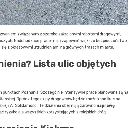
d wyzwaniem związanym z szeroko zakrojonymi robotami drogowymi,
ieszych. Nadchodzące prace mają zapewnić większe bezpieczeństwo 
yć się z okresowymi utrudnieniami na głównych trasach miasta.
ienia? Lista ulic objętych
ych punktach Poznania. Szczególnie intensywne prace planowane są n
. Ułańskiej. Oprócz tego ekipy drogowców będzie można spotkać na
kiej i Al. Solidarności. Te działania obejmują zarówno
naprawę
zać ryzyko dla wszystkich korzystających z miejskich dróg.