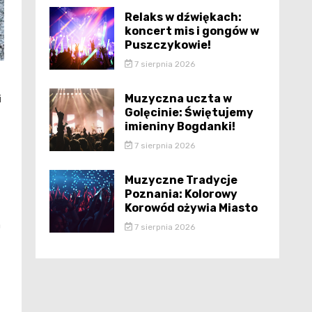
Relaks w dźwiękach:
koncert mis i gongów w
Puszczykowie!
7 sierpnia 2026
Muzyczna uczta w
i
Golęcinie: Świętujemy
imieniny Bogdanki!
7 sierpnia 2026
Muzyczne Tradycje
Poznania: Kolorowy
Korowód ożywia Miasto
a
7 sierpnia 2026