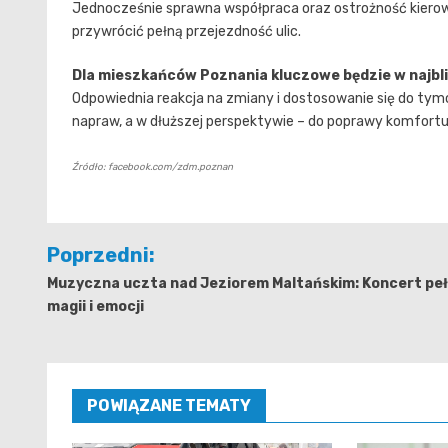
Jednocześnie sprawna współpraca oraz ostrożność kierow
przywrócić pełną przejezdność ulic.
Dla mieszkańców Poznania kluczowe będzie w najbli
Odpowiednia reakcja na zmiany i dostosowanie się do ty
napraw, a w dłuższej perspektywie – do poprawy komfortu
Źródło: facebook.com/zdm.poznan
Nawigacja
Poprzedni:
wpisu
Muzyczna uczta nad Jeziorem Maltańskim: Koncert pe
magii i emocji
POWIĄZANE TEMATY