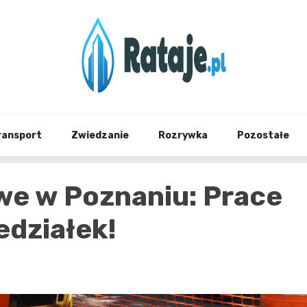
Informacje z Poznania i okolic
Rataj
ransport
Zwiedzanie
Rozrywka
Pozostałe
we w Poznaniu: Prace
edziałek!