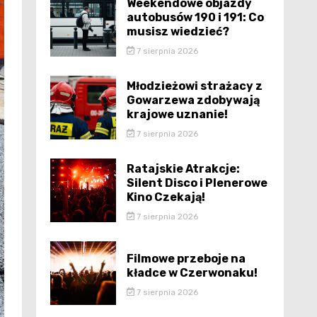
Weekendowe objazdy
autobusów 190 i 191: Co
musisz wiedzieć?
7 sierpnia 2026
Młodzieżowi strażacy z
Gowarzewa zdobywają
krajowe uznanie!
7 sierpnia 2026
Ratajskie Atrakcje:
Silent Disco i Plenerowe
Kino Czekają!
7 sierpnia 2026
Filmowe przeboje na
kładce w Czerwonaku!
7 sierpnia 2026