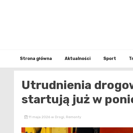
Skip
to
content
Strona główna
Aktualności
Sport
T
Utrudnienia drogo
startują już w poni
11 maja 2026
w
Drogi
,
Remonty