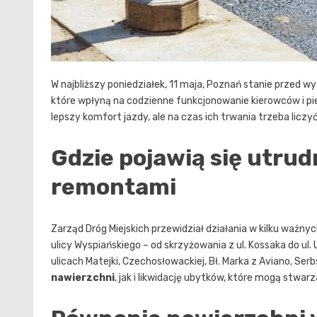
W najbliższy poniedziałek, 11 maja, Poznań stanie prze
które wpłyną na codzienne funkcjonowanie kierowców i p
lepszy komfort jazdy, ale na czas ich trwania trzeba licz
Gdzie pojawią się utrudn
remontami
Zarząd Dróg Miejskich przewidział działania w kilku ważn
ulicy Wyspiańskiego – od skrzyżowania z ul. Kossaka do ul
ulicach Matejki, Czechosłowackiej, Bł. Marka z Aviano, Serbs
nawierzchni
, jak i likwidację ubytków, które mogą stwar