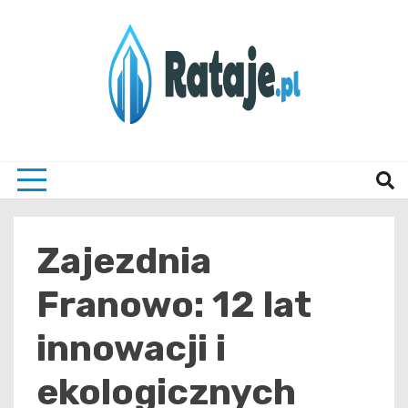
Skip
to
content
Informacje z Poznania i okolic
Rataj
Zajezdnia
Franowo: 12 lat
innowacji i
ekologicznych