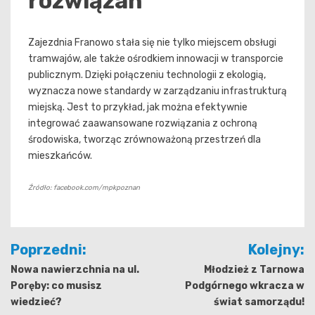
rozwiązań
Zajezdnia Franowo stała się nie tylko miejscem obsługi
tramwajów, ale także ośrodkiem innowacji w transporcie
publicznym. Dzięki połączeniu technologii z ekologią,
wyznacza nowe standardy w zarządzaniu infrastrukturą
miejską. Jest to przykład, jak można efektywnie
integrować zaawansowane rozwiązania z ochroną
środowiska, tworząc zrównoważoną przestrzeń dla
mieszkańców.
Źródło: facebook.com/mpkpoznan
Nawigacja
Poprzedni:
Kolejny:
wpisu
Nowa nawierzchnia na ul.
Młodzież z Tarnowa
Poręby: co musisz
Podgórnego wkracza w
wiedzieć?
świat samorządu!