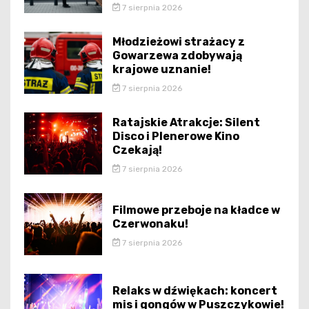
7 sierpnia 2026
Młodzieżowi strażacy z
Gowarzewa zdobywają
krajowe uznanie!
7 sierpnia 2026
Ratajskie Atrakcje: Silent
Disco i Plenerowe Kino
Czekają!
7 sierpnia 2026
Filmowe przeboje na kładce w
Czerwonaku!
7 sierpnia 2026
Relaks w dźwiękach: koncert
mis i gongów w Puszczykowie!