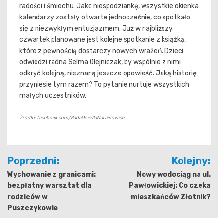
radości i śmiechu. Jako niespodziankę, wszystkie okienka
kalendarzy zostały otwarte jednocześnie, co spotkało
się z niezwykłym entuzjazmem. Już w najbliższy
czwartek planowane jest kolejne spotkanie z książką,
które z pewnością dostarczy nowych wrażeń. Dzieci
odwiedzi radna Selma Olejniczak, by wspólnie z nimi
odkryć kolejną, nieznaną jeszcze opowieść. Jaką historię
przyniesie tym razem? To pytanie nurtuje wszystkich
małych uczestników.
Źródło: facebook.com/RadaOsiedlaNaramowice
Nawigacja
Poprzedni:
Kolejny:
wpisu
Wychowanie z granicami:
Nowy wodociąg na ul.
bezpłatny warsztat dla
Pawłowickiej: Co czeka
rodziców w
mieszkańców Złotnik?
Puszczykowie