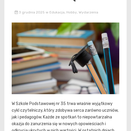
3 grudnia 2025
w
Edukacja
,
Hobby
,
Wydarzenia
W Szkole Podstawowej nr 35 trwa właśnie wyjątkowy
cykl czytelniczy, który zdobywa serca zarówno uczniów,
jak i pedagogów. Każde ze spotkań to niepowtarzalna
okazja do zanurzenia się w nowych opowieściach i
odkrycia ukrytych w nich wartości. W ostatnich dniach