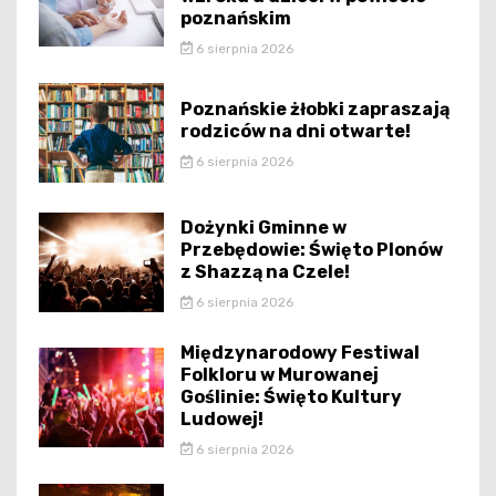
poznańskim
6 sierpnia 2026
Poznańskie żłobki zapraszają
rodziców na dni otwarte!
6 sierpnia 2026
Dożynki Gminne w
Przebędowie: Święto Plonów
z Shazzą na Czele!
6 sierpnia 2026
Międzynarodowy Festiwal
Folkloru w Murowanej
Goślinie: Święto Kultury
Ludowej!
6 sierpnia 2026