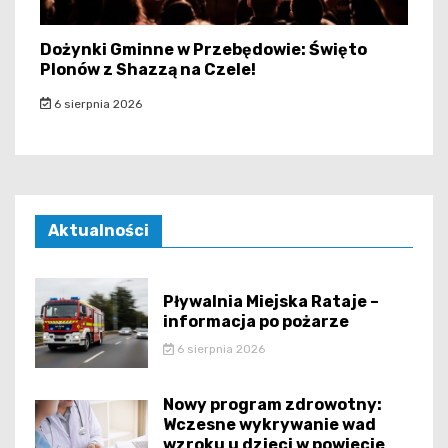
Dożynki Gminne w Przebędowie: Święto
Plonów z Shazzą na Czele!
6 sierpnia 2026
Aktualności
Pływalnia Miejska Rataje –
informacja po pożarze
6 sierpnia 2026
Nowy program zdrowotny:
Wczesne wykrywanie wad
wzroku u dzieci w powiecie