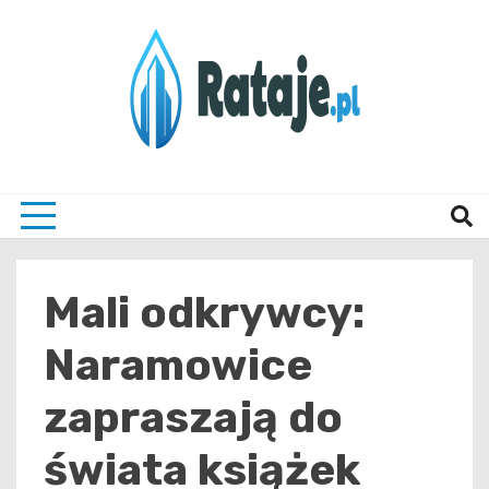
Skip
to
content
Informacje z Poznania i okolic
Rataj
Mali odkrywcy:
Naramowice
zapraszają do
świata książek