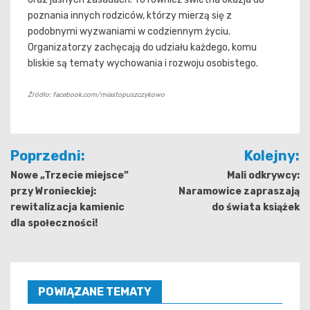
poznania innych rodziców, którzy mierzą się z
podobnymi wyzwaniami w codziennym życiu.
Organizatorzy zachęcają do udziału każdego, komu
bliskie są tematy wychowania i rozwoju osobistego.
Źródło: facebook.com/miastopuszczykowo
Nawigacja
Poprzedni:
Kolejny:
wpisu
Nowe „Trzecie miejsce”
Mali odkrywcy:
przy Wronieckiej:
Naramowice zapraszają
rewitalizacja kamienic
do świata książek
dla społeczności!
POWIĄZANE TEMATY