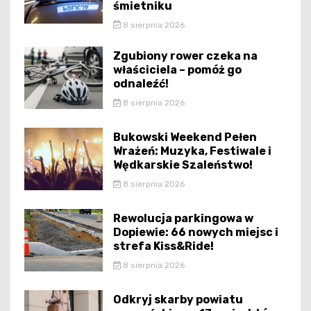
śmietniku
8 sierpnia 2026
Zgubiony rower czeka na
właściciela – pomóż go
odnaleźć!
8 sierpnia 2026
Bukowski Weekend Pełen
Wrażeń: Muzyka, Festiwale i
Wędkarskie Szaleństwo!
8 sierpnia 2026
Rewolucja parkingowa w
Dopiewie: 66 nowych miejsc i
strefa Kiss&Ride!
8 sierpnia 2026
Odkryj skarby powiatu