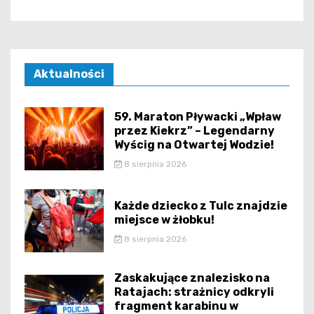
Aktualności
59. Maraton Pływacki „Wpław
przez Kiekrz” – Legendarny
Wyścig na Otwartej Wodzie!
8 sierpnia 2026
Każde dziecko z Tulc znajdzie
miejsce w żłobku!
8 sierpnia 2026
Zaskakujące znalezisko na
Ratajach: strażnicy odkryli
fragment karabinu w