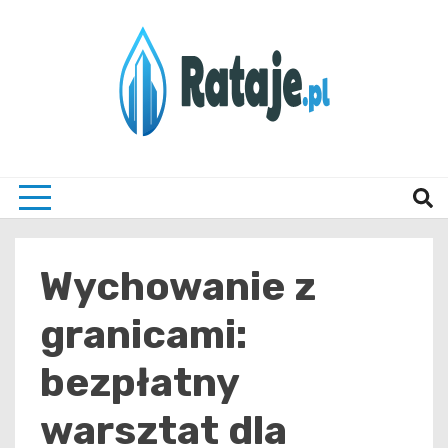
Skip
to
content
Informacje z Poznania i okolic
Rataj
Wychowanie z
granicami:
bezpłatny
warsztat dla