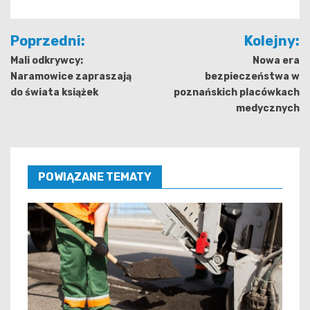
Nawigacja
Poprzedni:
Kolejny:
wpisu
Mali odkrywcy:
Nowa era
Naramowice zapraszają
bezpieczeństwa w
do świata książek
poznańskich placówkach
medycznych
POWIĄZANE TEMATY