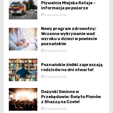
Pływalnia Miejska Rataje –
informacja po pożarze
6 sierpnia 2026
Nowy program zdrowotny:
Wczesne wykrywanie wad
wzroku u dzieci w powiecie
poznańskim
6 sierpnia 2026
Poznańskie żłobki zapraszają
rodziców na dni otwarte!
6 sierpnia 2026
Dożynki Gminne w
Przebędowie: Święto Plonów
z Shazzą na Czele!
6 sierpnia 2026