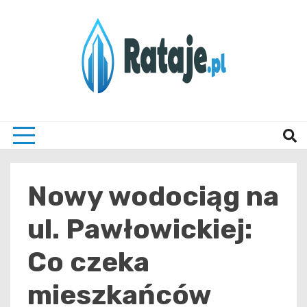
Skip
to
content
Informacje z Poznania i okolic
Rataj
Nowy wodociąg na
ul. Pawłowickiej:
Co czeka
mieszkańców