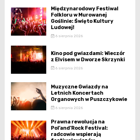
Międzynarodowy Festiwal
Folkloru w Murowanej
Goślinie: Święto Kultury
Ludowej!
6 sierpnia 2026
Kino pod gwiazdami: Wieczór
z Elvisem w Dworze Skrzynki
6 sierpnia 2026
Muzyczne Gwiazdy na
Letnich Koncertach
Organowych w Puszczykowie
6 sierpnia 2026
Prawna rewolucja na
Pol’and’Rock Festival:
radcowie wspierają