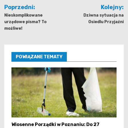
Nawigacja
Poprzedni:
Kolejny:
wpisu
Nieskomplikowane
Dziwna sytuacja na
urzędowe pisma? To
Osiedlu Przyjaźni
możliwe!
POWIĄZANE TEMATY
Wiosenne Porządki w Poznaniu: Do 27