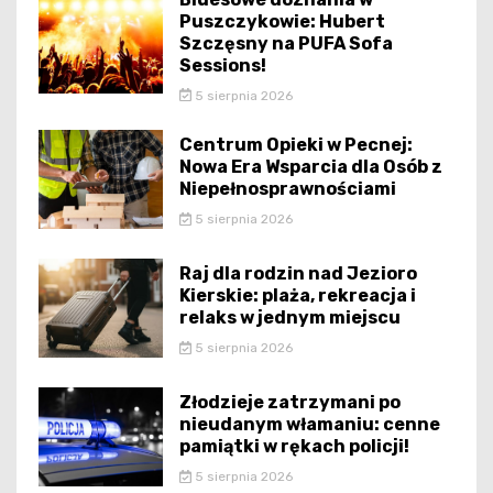
Puszczykowie: Hubert
Szczęsny na PUFA Sofa
Sessions!
5 sierpnia 2026
Centrum Opieki w Pecnej:
Nowa Era Wsparcia dla Osób z
Niepełnosprawnościami
5 sierpnia 2026
Raj dla rodzin nad Jezioro
Kierskie: plaża, rekreacja i
relaks w jednym miejscu
5 sierpnia 2026
Złodzieje zatrzymani po
nieudanym włamaniu: cenne
pamiątki w rękach policji!
5 sierpnia 2026