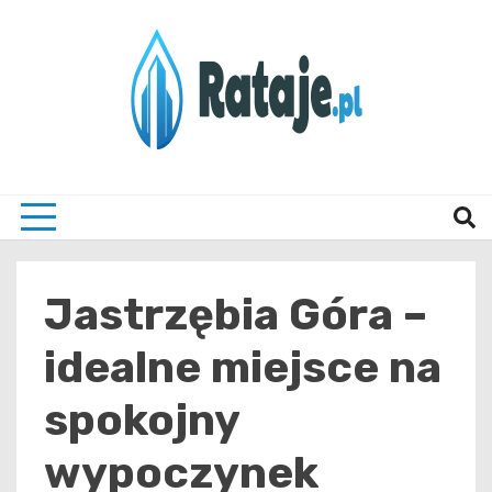
Skip
to
content
Informacje z Poznania i okolic
Rataj
Jastrzębia Góra –
idealne miejsce na
spokojny
wypoczynek