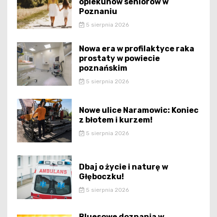
opiekunów seniorów w
Poznaniu
5 sierpnia 2026
Nowa era w profilaktyce raka
prostaty w powiecie
poznańskim
5 sierpnia 2026
Nowe ulice Naramowic: Koniec
z błotem i kurzem!
5 sierpnia 2026
Dbaj o życie i naturę w
Głęboczku!
5 sierpnia 2026
Bluesowe doznania w