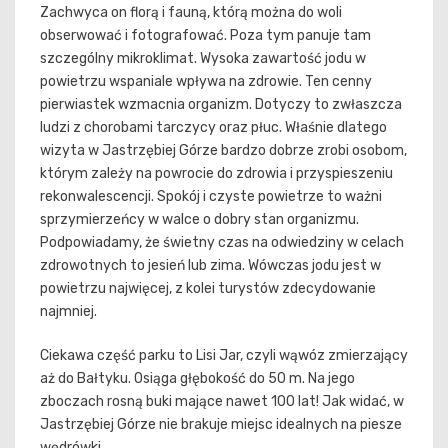
Zachwyca on florą i fauną, którą można do woli
obserwować i fotografować. Poza tym panuje tam
szczególny mikroklimat. Wysoka zawartość jodu w
powietrzu wspaniale wpływa na zdrowie. Ten cenny
pierwiastek wzmacnia organizm. Dotyczy to zwłaszcza
ludzi z chorobami tarczycy oraz płuc. Właśnie dlatego
wizyta w Jastrzębiej Górze bardzo dobrze zrobi osobom,
którym zależy na powrocie do zdrowia i przyspieszeniu
rekonwalescencji. Spokój i czyste powietrze to ważni
sprzymierzeńcy w walce o dobry stan organizmu.
Podpowiadamy, że świetny czas na odwiedziny w celach
zdrowotnych to jesień lub zima. Wówczas jodu jest w
powietrzu najwięcej, z kolei turystów zdecydowanie
najmniej.
Ciekawa część parku to Lisi Jar, czyli wąwóz zmierzający
aż do Bałtyku. Osiąga głębokość do 50 m. Na jego
zboczach rosną buki mające nawet 100 lat! Jak widać, w
Jastrzębiej Górze nie brakuje miejsc idealnych na piesze
wędrówki.