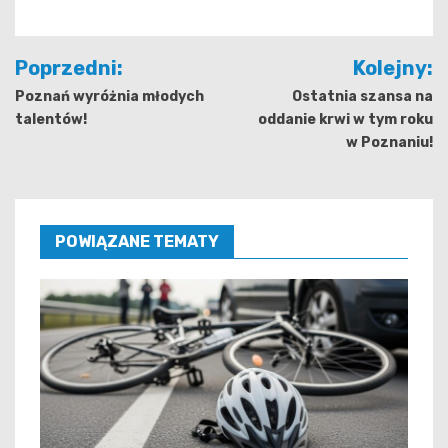
Nawigacja
Poprzedni:
Kolejny:
wpisu
Poznań wyróżnia młodych
Ostatnia szansa na
talentów!
oddanie krwi w tym roku
w Poznaniu!
POWIĄZANE TEMATY