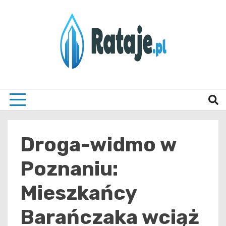
Skip
to
content
Informacje z Poznania i okolic
Rataj
Droga-widmo w
Poznaniu:
Mieszkańcy
Barańczaka wciąż