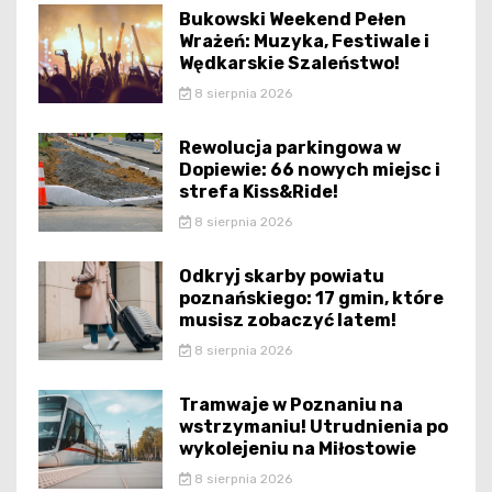
Bukowski Weekend Pełen
Wrażeń: Muzyka, Festiwale i
Wędkarskie Szaleństwo!
8 sierpnia 2026
Rewolucja parkingowa w
Dopiewie: 66 nowych miejsc i
strefa Kiss&Ride!
8 sierpnia 2026
Odkryj skarby powiatu
poznańskiego: 17 gmin, które
musisz zobaczyć latem!
8 sierpnia 2026
Tramwaje w Poznaniu na
wstrzymaniu! Utrudnienia po
wykolejeniu na Miłostowie
8 sierpnia 2026