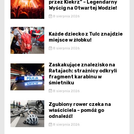
przez Kiekrz” – Legendarny
Wyścig na Otwartej Wodzie!
8 sierpnia 2026
Każde dziecko z Tulc znajdzie
miejsce w żłobku!
8 sierpnia 2026
Zaskakujące znalezisko na
Ratajach: strażnicy odkryli
fragment karabinu w
śmietniku
8 sierpnia 2026
Zgubiony rower czeka na
właściciela – pomóż go
odnaleźć!
8 sierpnia 2026