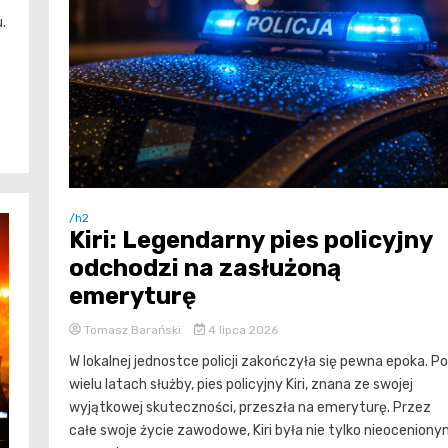
.
/h2
Kiri: Legendarny pies policyjny
odchodzi na zasłużoną
emeryturę
Tomasz Barański
4 lipca 2026
W lokalnej jednostce policji zakończyła się pewna epoka. Po
wielu latach służby, pies policyjny Kiri, znana ze swojej
wyjątkowej skuteczności, przeszła na emeryturę. Przez
całe swoje życie zawodowe, Kiri była nie tylko nieocenion