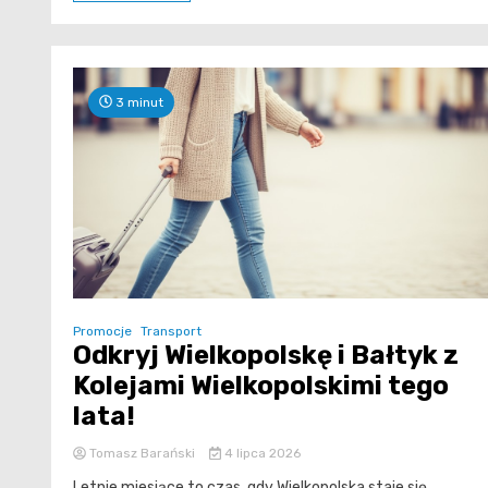
3 minut
Promocje
Transport
Odkryj Wielkopolskę i Bałtyk z
Kolejami Wielkopolskimi tego
lata!
Tomasz Barański
4 lipca 2026
Letnie miesiące to czas, gdy Wielkopolska staje się