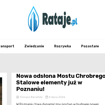
Informacje z Poznania i okolic
Rataj
ransport
Zwiedzanie
Rozrywka
Pozostałe
Nowa odsłona Mostu Chrobrego
Stalowe elementy już w
Poznaniu!
Tomasz Barański
4 lipca 2026
W Poznaniu trwa dynamiczny postęp w budowie nowej