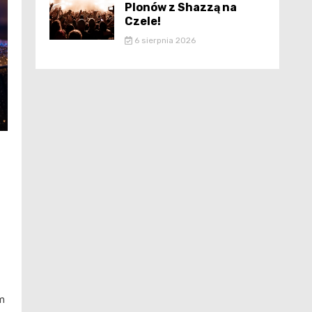
Plonów z Shazzą na
Czele!
6 sierpnia 2026
ym