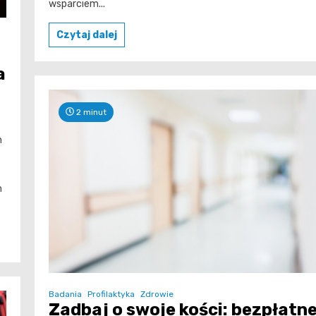
wsparciem...
Czytaj dalej
a
2 minut
h
m
Badania
Profilaktyka
Zdrowie
Zadbaj o swoje kości: bezpłatn