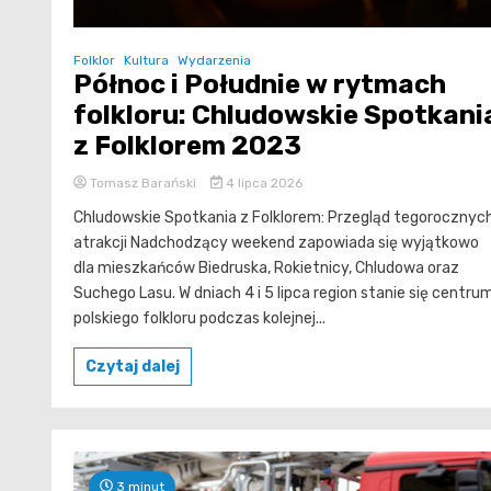
Folklor
Kultura
Wydarzenia
Północ i Południe w rytmach
folkloru: Chludowskie Spotkani
z Folklorem 2023
Tomasz Barański
4 lipca 2026
Chludowskie Spotkania z Folklorem: Przegląd tegorocznyc
atrakcji Nadchodzący weekend zapowiada się wyjątkowo
dla mieszkańców Biedruska, Rokietnicy, Chludowa oraz
Suchego Lasu. W dniach 4 i 5 lipca region stanie się centru
polskiego folkloru podczas kolejnej...
Czytaj dalej
3 minut