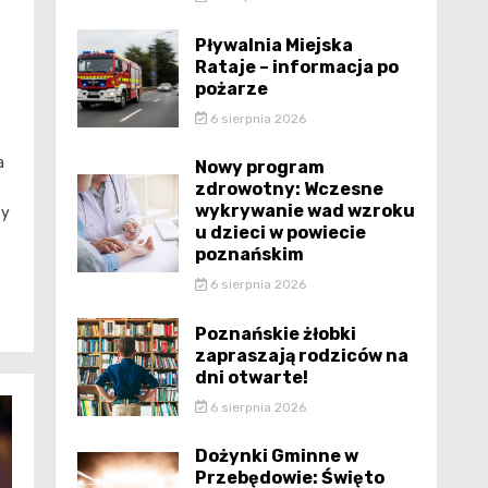
Pływalnia Miejska
Rataje – informacja po
pożarze
6 sierpnia 2026
a
Nowy program
zdrowotny: Wczesne
wykrywanie wad wzroku
ty
u dzieci w powiecie
poznańskim
6 sierpnia 2026
Poznańskie żłobki
zapraszają rodziców na
dni otwarte!
6 sierpnia 2026
Dożynki Gminne w
Przebędowie: Święto