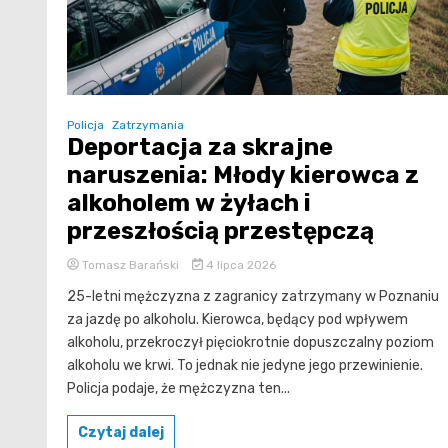
Policja
Zatrzymania
Deportacja za skrajne
naruszenia: Młody kierowca z
alkoholem w żyłach i
przeszłością przestępczą
Tomasz Barański
4 lipca 2026
25-letni mężczyzna z zagranicy zatrzymany w Poznaniu
za jazdę po alkoholu. Kierowca, będący pod wpływem
alkoholu, przekroczył pięciokrotnie dopuszczalny poziom
alkoholu we krwi. To jednak nie jedyne jego przewinienie.
Policja podaje, że mężczyzna ten...
Czytaj dalej