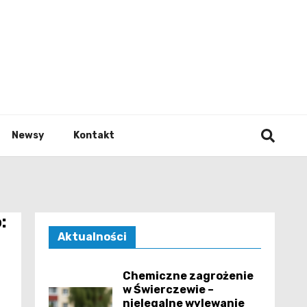
e.pl
Newsy
Kontakt
:
Aktualności
Chemiczne zagrożenie
w Świerczewie –
nielegalne wylewanie