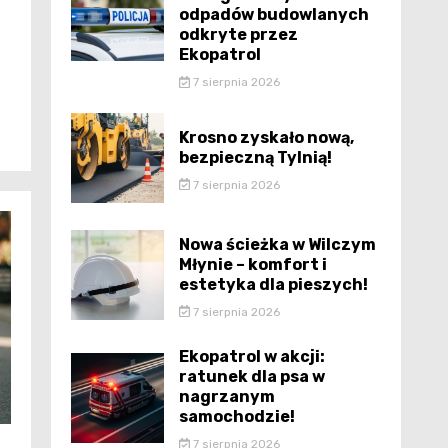
odpadów budowlanych
odkryte przez
Ekopatrol
7 sierpnia 2026
Krosno zyskało nową,
bezpieczną Tylnią!
7 sierpnia 2026
Nowa ścieżka w Wilczym
Młynie – komfort i
estetyka dla pieszych!
7 sierpnia 2026
Ekopatrol w akcji:
ratunek dla psa w
nagrzanym
samochodzie!
7 sierpnia 2026