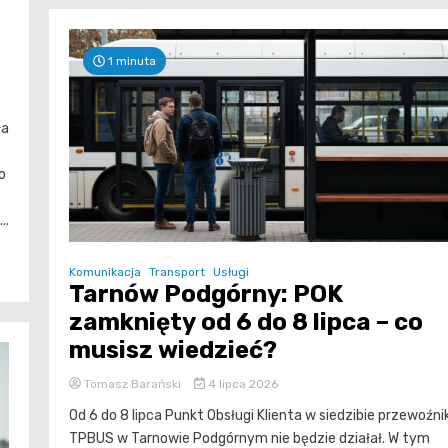
1 minuta
ła
o
..
Komunikacja
Transport
Usługi
Tarnów Podgórny: POK
zamknięty od 6 do 8 lipca – co
musisz wiedzieć?
Tomasz Barański
4 lipca 2026
Od 6 do 8 lipca Punkt Obsługi Klienta w siedzibie przewoźni
TPBUS w Tarnowie Podgórnym nie będzie działał. W tym