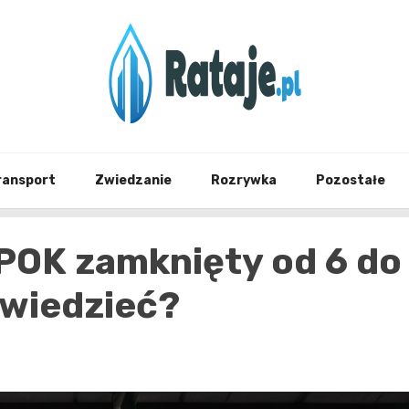
Informacje z Poznania i okolic
Rataj
ransport
Zwiedzanie
Rozrywka
Pozostałe
POK zamknięty od 6 do
 wiedzieć?