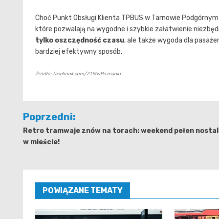
Choć Punkt Obsługi Klienta TPBUS w Tarnowie Podgórnym 
które pozwalają na wygodne i szybkie załatwienie niezbę
tylko oszczędność czasu
, ale także wygoda dla pasaż
bardziej efektywny sposób.
Źródło: facebook.com/ZTMwPoznaniu
Nawigacja
Poprzedni:
wpisu
Retro tramwaje znów na torach: weekend pełen nostal
w mieście!
POWIĄZANE TEMATY