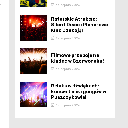
e
7 sierpnia 2026
Ratajskie Atrakcje:
Silent Disco i Plenerowe
Kino Czekają!
7 sierpnia 2026
Filmowe przeboje na
kładce w Czerwonaku!
7 sierpnia 2026
Relaks w dźwiękach:
koncert mis i gongów w
Puszczykowie!
7 sierpnia 2026