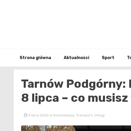
Skip
to
content
Strona główna
Aktualności
Sport
T
Tarnów Podgórny: 
8 lipca – co musisz
4 lipca 2026
w
Komunikacja
,
Transport
,
Usługi