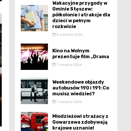
Wakacyjne przygody w
Gminie Stęszew:
półkolonie i atrakcje dla
dzieci w pełnym
rozkwicie
8 sierpnia 2026
Kino na Wolnym
prezentuje film „Drama
7 sierpnia 2026
Weekendowe objazdy
autobusów 190 i 191: Co
musisz wiedzieć?
7 sierpnia 2026
Młodzieżowi strażacy z
Gowarzewa zdobywają
krajowe uznanie!