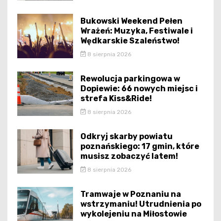
Bukowski Weekend Pełen
Wrażeń: Muzyka, Festiwale i
Wędkarskie Szaleństwo!
8 sierpnia 2026
Rewolucja parkingowa w
Dopiewie: 66 nowych miejsc i
strefa Kiss&Ride!
8 sierpnia 2026
Odkryj skarby powiatu
poznańskiego: 17 gmin, które
musisz zobaczyć latem!
8 sierpnia 2026
Tramwaje w Poznaniu na
wstrzymaniu! Utrudnienia po
wykolejeniu na Miłostowie