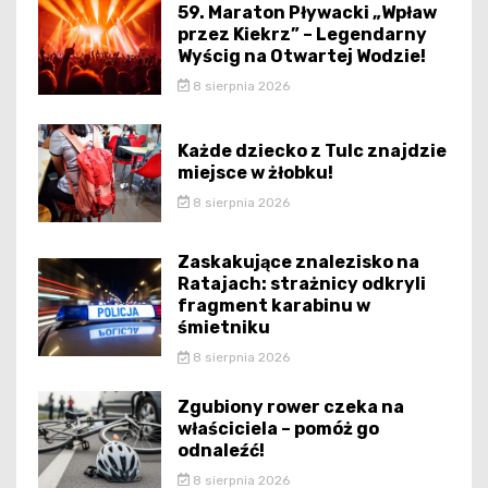
59. Maraton Pływacki „Wpław
przez Kiekrz” – Legendarny
Wyścig na Otwartej Wodzie!
8 sierpnia 2026
Każde dziecko z Tulc znajdzie
miejsce w żłobku!
8 sierpnia 2026
Zaskakujące znalezisko na
Ratajach: strażnicy odkryli
fragment karabinu w
śmietniku
8 sierpnia 2026
Zgubiony rower czeka na
właściciela – pomóż go
odnaleźć!
8 sierpnia 2026