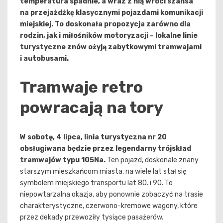
temperatura spadnie, a wraz z nią wróci szansa
na przejażdżkę klasycznymi pojazdami komunikacji
miejskiej. To doskonała propozycja zarówno dla
rodzin, jak i miłośników motoryzacji – lokalne linie
turystyczne znów ożyją zabytkowymi tramwajami
i autobusami.
Tramwaje retro
powracają na tory
W sobotę, 4 lipca, linia turystyczna nr 20
obsługiwana będzie przez legendarny trójskład
tramwajów typu 105Na.
Ten pojazd, doskonale znany
starszym mieszkańcom miasta, na wiele lat stał się
symbolem miejskiego transportu lat 80. i 90. To
niepowtarzalna okazja, aby ponownie zobaczyć na trasie
charakterystyczne, czerwono-kremowe wagony, które
przez dekady przewoziły tysiące pasażerów.