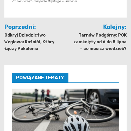
Źródło: Zarząd Transportu Miejskiego w Poznaniu
Nawigacja
Poprzedni:
Kolejny:
wpisu
Odkryj Dziedzictwo
Tarnów Podgórny: POK
Węglewa: Kościół, Który
zamknięty od 6 do 8 lipca
Łączy Pokolenia
– co musisz wiedzieć?
POWIĄZANE TEMATY