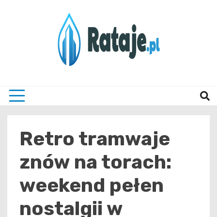
Skip
to
content
Informacje z Poznania i okolic
Rataj
Retro tramwaje
znów na torach:
weekend pełen
nostalgii w