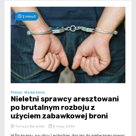
2 minut
Policja
Wydarzenia
Nieletni sprawcy aresztowani
po brutalnym rozboju z
użyciem zabawkowej broni
Tomasz Barański
8 maja 2026
W Poznaniu, na ulicy Lechickiej, doszło do niebezpiecznego