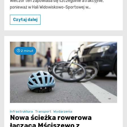
Wieczór ten zapowiada się szczególnie atrakcyjnie,
ponieważ w Hali Widowiskowo-Sportowej w...
Czytaj dalej
2 minut
Infrastruktura
Transport
Wydarzenia
Nowa ścieżka rowerowa
łącząca Mściszewo z